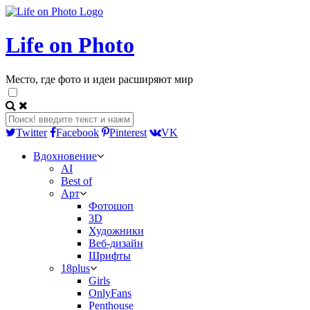
Life on Photo
Место, где фото и идеи расширяют мир
Twitter
Facebook
Pinterest
VK
Вдохновение
AI
Best of
Арт
Фотошоп
3D
Художники
Веб-дизайн
Шрифты
18plus
Girls
OnlyFans
Penthouse