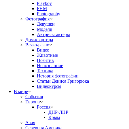
Playboy
FHM
Photography
Фотография
Девушки
Модели
Актрисы-актёры
Дом-квартира
Всяко-разно
Видео
Животные
Позитив
Непознанное
Техника
История фотографии
Статьи Дениса Григорюка
Видеокурсы
В мире
События
Европа
Россия
ДНР-ЛНР
Крым
Азия
Северная Америка