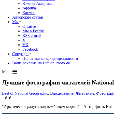
Южная Америка
Африка
Космос
Авторские статьи
Мы
О сайте
Мы в Feedly
RSS e-mail
X
VK
Facebook
Copyright
Политика конфиденциальности
Ваша реклама на Life on Photo 📸
Menu
Лучшие фотографии читателей National
Best of National Geographic
,
Вдохновение
,
Животные
,
Фотограф
1 816
"Арктическая радуга над лежбищем моржей". Автор фото: Вит