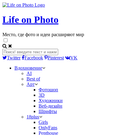
Life on Photo
Место, где фото и идеи расширяют мир
Twitter
Facebook
Pinterest
VK
Вдохновение
AI
Best of
Арт
Фотошоп
3D
Художники
Веб-дизайн
Шрифты
18plus
Girls
OnlyFans
Penthouse