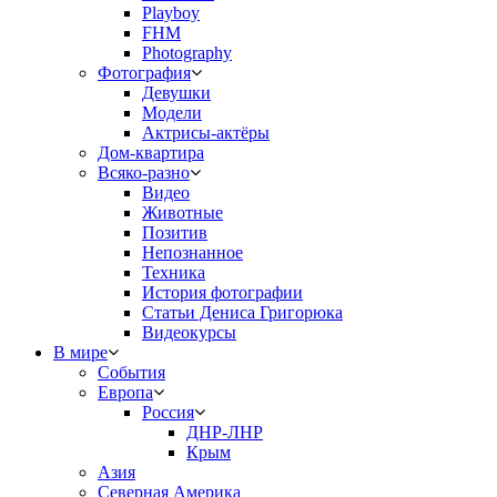
Playboy
FHM
Photography
Фотография
Девушки
Модели
Актрисы-актёры
Дом-квартира
Всяко-разно
Видео
Животные
Позитив
Непознанное
Техника
История фотографии
Статьи Дениса Григорюка
Видеокурсы
В мире
События
Европа
Россия
ДНР-ЛНР
Крым
Азия
Северная Америка