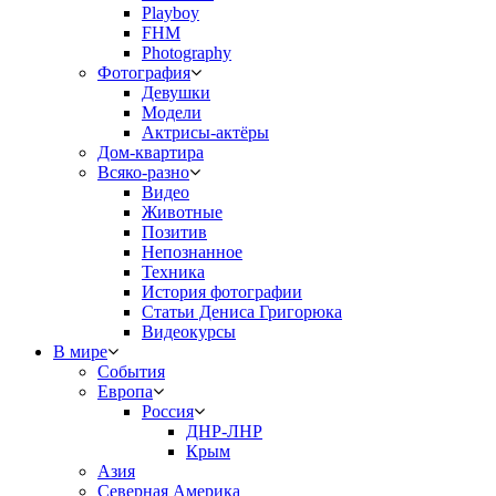
Playboy
FHM
Photography
Фотография
Девушки
Модели
Актрисы-актёры
Дом-квартира
Всяко-разно
Видео
Животные
Позитив
Непознанное
Техника
История фотографии
Статьи Дениса Григорюка
Видеокурсы
В мире
События
Европа
Россия
ДНР-ЛНР
Крым
Азия
Северная Америка