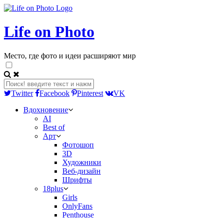
Life on Photo
Место, где фото и идеи расширяют мир
Twitter
Facebook
Pinterest
VK
Вдохновение
AI
Best of
Арт
Фотошоп
3D
Художники
Веб-дизайн
Шрифты
18plus
Girls
OnlyFans
Penthouse