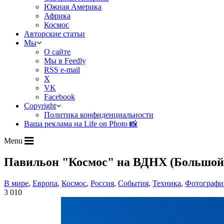
Южная Америка
Африка
Космос
Авторские статьи
Мы
О сайте
Мы в Feedly
RSS e-mail
X
VK
Facebook
Copyright
Политика конфиденциальности
Ваша реклама на Life on Photo 📸
Menu
Павильон "Космос" на ВДНХ (Большой
В мире
,
Европа
,
Космос
,
Россия
,
События
,
Техника
,
Фотографи
3 010