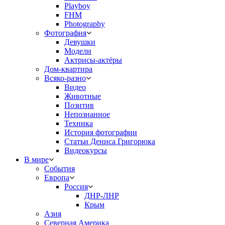
Playboy
FHM
Photography
Фотография
Девушки
Модели
Актрисы-актёры
Дом-квартира
Всяко-разно
Видео
Животные
Позитив
Непознанное
Техника
История фотографии
Статьи Дениса Григорюка
Видеокурсы
В мире
События
Европа
Россия
ДНР-ЛНР
Крым
Азия
Северная Америка