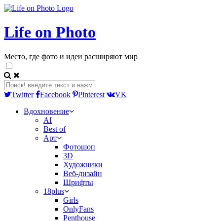
Life on Photo
Место, где фото и идеи расширяют мир
Twitter
Facebook
Pinterest
VK
Вдохновение
AI
Best of
Арт
Фотошоп
3D
Художники
Веб-дизайн
Шрифты
18plus
Girls
OnlyFans
Penthouse