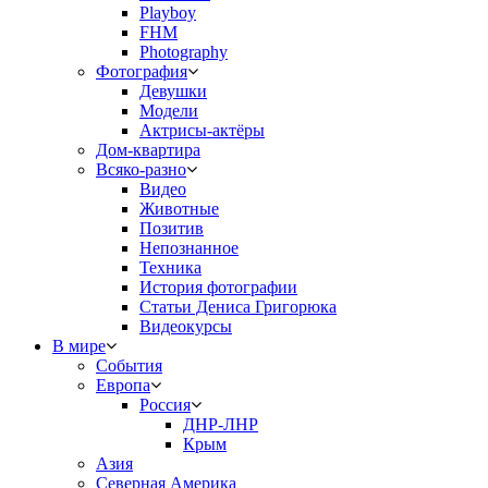
Playboy
FHM
Photography
Фотография
Девушки
Модели
Актрисы-актёры
Дом-квартира
Всяко-разно
Видео
Животные
Позитив
Непознанное
Техника
История фотографии
Статьи Дениса Григорюка
Видеокурсы
В мире
События
Европа
Россия
ДНР-ЛНР
Крым
Азия
Северная Америка