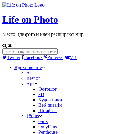
Life on Photo
Место, где фото и идеи расширяют мир
Twitter
Facebook
Pinterest
VK
Вдохновение
AI
Best of
Арт
Фотошоп
3D
Художники
Веб-дизайн
Шрифты
18plus
Girls
OnlyFans
Penthouse