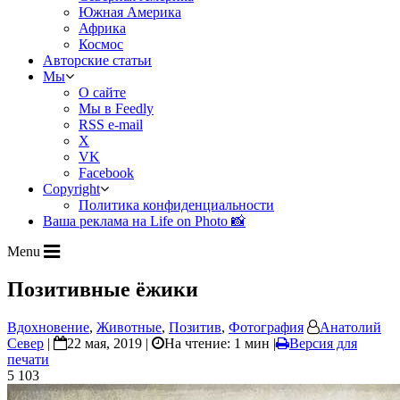
Южная Америка
Африка
Космос
Авторские статьи
Мы
О сайте
Мы в Feedly
RSS e-mail
X
VK
Facebook
Copyright
Политика конфиденциальности
Ваша реклама на Life on Photo 📸
Menu
Позитивные ёжики
Вдохновение
,
Животные
,
Позитив
,
Фотография
Анатолий
Север
|
22 мая, 2019 |
На чтение: 1 мин
|
Версия для
печати
5 103