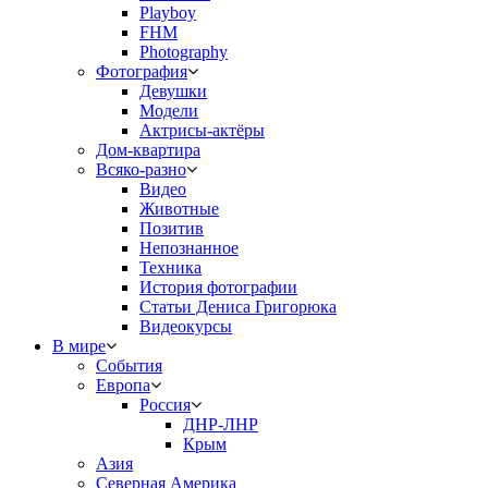
Playboy
FHM
Photography
Фотография
Девушки
Модели
Актрисы-актёры
Дом-квартира
Всяко-разно
Видео
Животные
Позитив
Непознанное
Техника
История фотографии
Статьи Дениса Григорюка
Видеокурсы
В мире
События
Европа
Россия
ДНР-ЛНР
Крым
Азия
Северная Америка