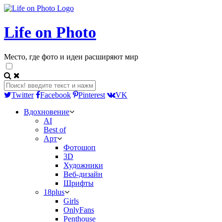
Life on Photo
Место, где фото и идеи расширяют мир
Twitter
Facebook
Pinterest
VK
Вдохновение
AI
Best of
Арт
Фотошоп
3D
Художники
Веб-дизайн
Шрифты
18plus
Girls
OnlyFans
Penthouse