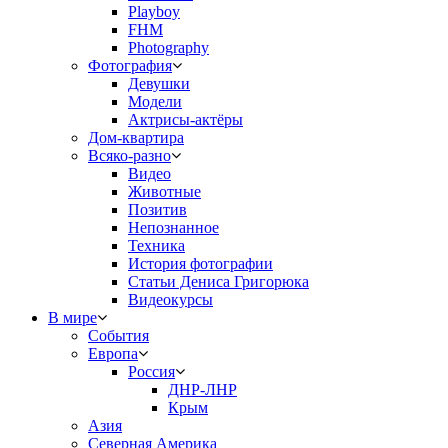
Playboy
FHM
Photography
Фотография
Девушки
Модели
Актрисы-актёры
Дом-квартира
Всяко-разно
Видео
Животные
Позитив
Непознанное
Техника
История фотографии
Статьи Дениса Григорюка
Видеокурсы
В мире
События
Европа
Россия
ДНР-ЛНР
Крым
Азия
Северная Америка