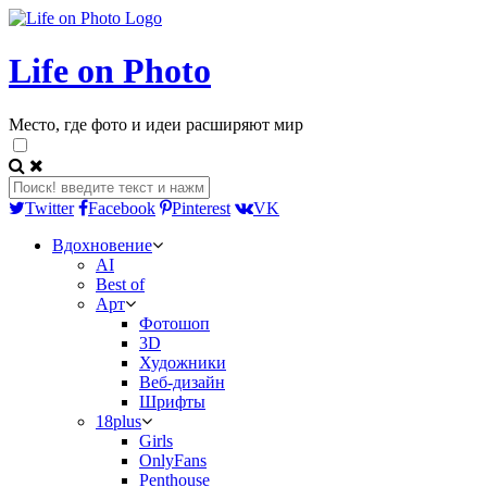
Life on Photo
Место, где фото и идеи расширяют мир
Twitter
Facebook
Pinterest
VK
Вдохновение
AI
Best of
Арт
Фотошоп
3D
Художники
Веб-дизайн
Шрифты
18plus
Girls
OnlyFans
Penthouse