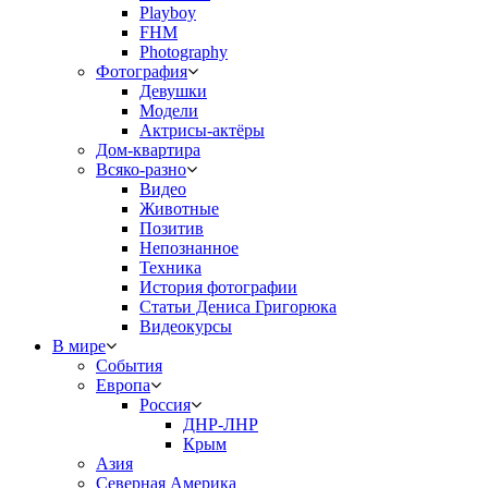
Playboy
FHM
Photography
Фотография
Девушки
Модели
Актрисы-актёры
Дом-квартира
Всяко-разно
Видео
Животные
Позитив
Непознанное
Техника
История фотографии
Статьи Дениса Григорюка
Видеокурсы
В мире
События
Европа
Россия
ДНР-ЛНР
Крым
Азия
Северная Америка