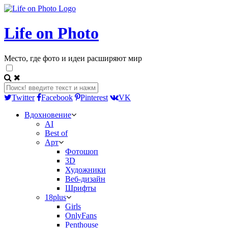
Life on Photo
Место, где фото и идеи расширяют мир
Twitter
Facebook
Pinterest
VK
Вдохновение
AI
Best of
Арт
Фотошоп
3D
Художники
Веб-дизайн
Шрифты
18plus
Girls
OnlyFans
Penthouse