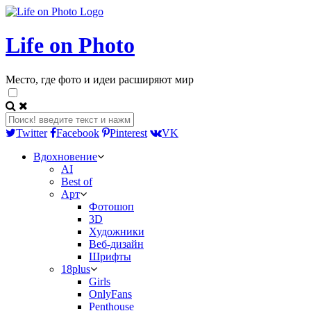
Life on Photo
Место, где фото и идеи расширяют мир
Twitter
Facebook
Pinterest
VK
Вдохновение
AI
Best of
Арт
Фотошоп
3D
Художники
Веб-дизайн
Шрифты
18plus
Girls
OnlyFans
Penthouse