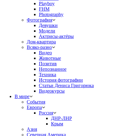
Playboy
FHM
Photography
Фотография
Девушки
Модели
Актрисы-актёры
Дом-квартира
Всяко-разно
Видео
Животные
Позитив
Непознанное
Техника
История фотографии
Статьи Дениса Григорюка
Видеокурсы
В мире
События
Европа
Россия
ДНР-ЛНР
Крым
Азия
Северная Америка