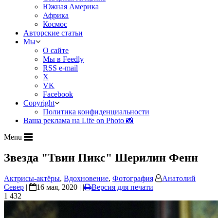
Южная Америка
Африка
Космос
Авторские статьи
Мы
О сайте
Мы в Feedly
RSS e-mail
X
VK
Facebook
Copyright
Политика конфиденциальности
Ваша реклама на Life on Photo 📸
Menu
Звезда "Твин Пикс" Шерилин Фенн
Актрисы-актёры
,
Вдохновение
,
Фотография
Анатолий
Север
|
16 мая, 2020 | |
Версия для печати
1 432