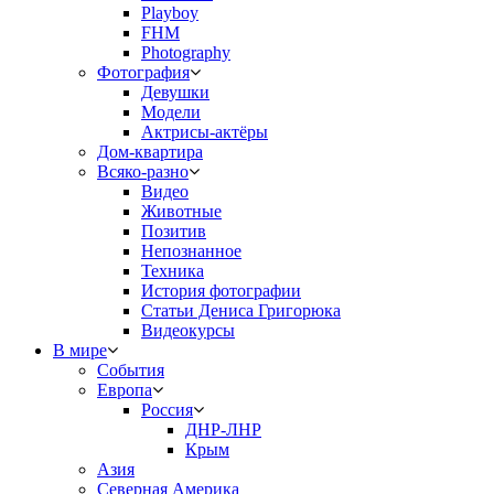
Playboy
FHM
Photography
Фотография
Девушки
Модели
Актрисы-актёры
Дом-квартира
Всяко-разно
Видео
Животные
Позитив
Непознанное
Техника
История фотографии
Статьи Дениса Григорюка
Видеокурсы
В мире
События
Европа
Россия
ДНР-ЛНР
Крым
Азия
Северная Америка