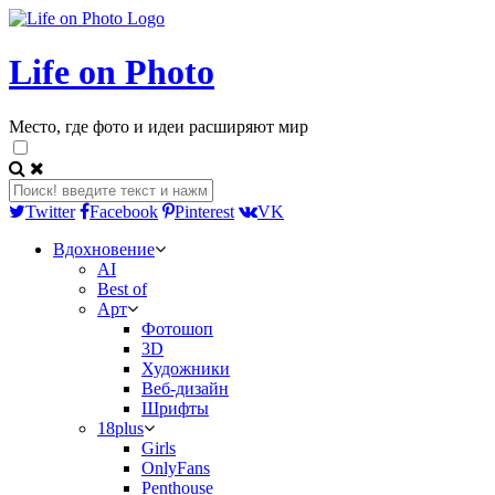
Life on Photo
Место, где фото и идеи расширяют мир
Twitter
Facebook
Pinterest
VK
Вдохновение
AI
Best of
Арт
Фотошоп
3D
Художники
Веб-дизайн
Шрифты
18plus
Girls
OnlyFans
Penthouse