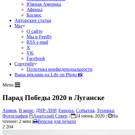
Южная Америка
Африка
Космос
Авторские статьи
Мы
О сайте
Мы в Feedly
RSS e-mail
X
VK
Facebook
Copyright
Политика конфиденциальности
Ваша реклама на Life on Photo 📸
Menu
Парад Победы 2020 в Луганске
Армия
,
В мире
,
ДНР-ЛНР
,
Европа
,
События
,
Техника
,
Фотография
Анатолий Север
|
24 июня, 2020 |
На
чтение: 2 мин
|
Версия для печати
2 204