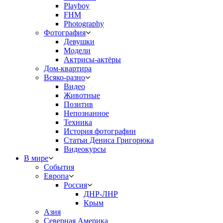
Playboy
FHM
Photography
Фотография
Девушки
Модели
Актрисы-актёры
Дом-квартира
Всяко-разно
Видео
Животные
Позитив
Непознанное
Техника
История фотографии
Статьи Дениса Григорюка
Видеокурсы
В мире
События
Европа
Россия
ДНР-ЛНР
Крым
Азия
Северная Америка