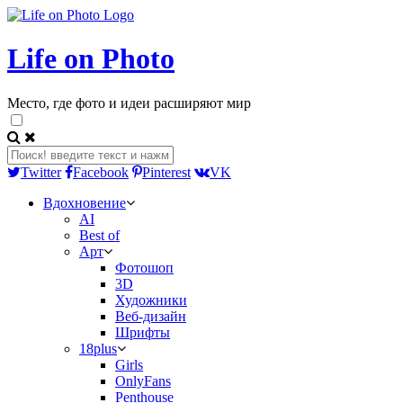
Life on Photo
Место, где фото и идеи расширяют мир
Twitter
Facebook
Pinterest
VK
Вдохновение
AI
Best of
Арт
Фотошоп
3D
Художники
Веб-дизайн
Шрифты
18plus
Girls
OnlyFans
Penthouse