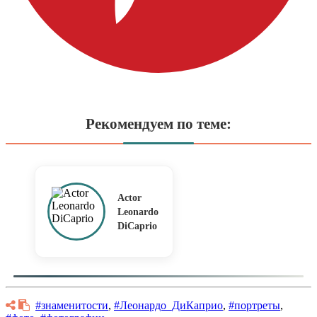
Рекомендуем по теме:
Actor
Leonardo
DiCaprio
#знаменитости
,
#Леонардо_ДиКаприо
,
#портреты
,