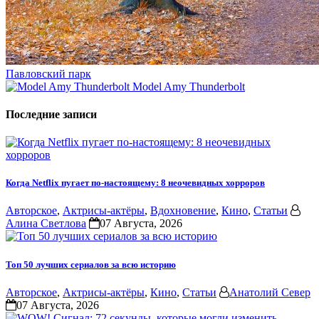
Павловский парк
Model Amy Thunderbolt
Последние записи
Когда Netflix пугает по-настоящему: 8 неочевидных хорроров
Авторское
,
Актрисы-актёры
,
Вдохновение
,
Кино
,
Статьи
Алина Светлова
07 Августа, 2026
Топ 50 лучших сериалов за всю историю
Авторское
,
Актрисы-актёры
,
Кино
,
Статьи
Анатолий Север
07 Августа, 2026