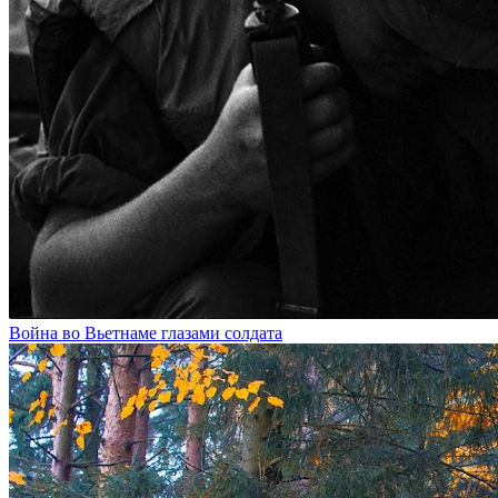
Война во Вьетнаме глазами солдата