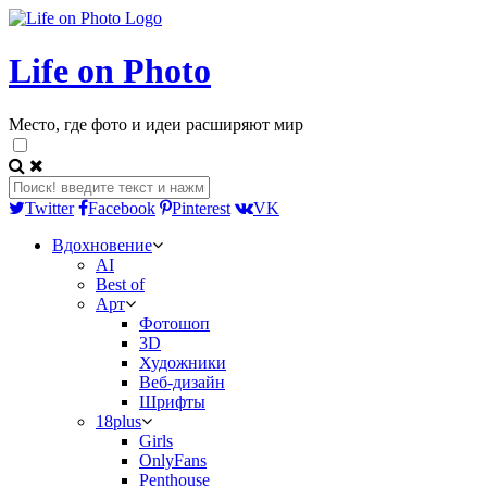
Life on Photo
Место, где фото и идеи расширяют мир
Twitter
Facebook
Pinterest
VK
Вдохновение
AI
Best of
Арт
Фотошоп
3D
Художники
Веб-дизайн
Шрифты
18plus
Girls
OnlyFans
Penthouse