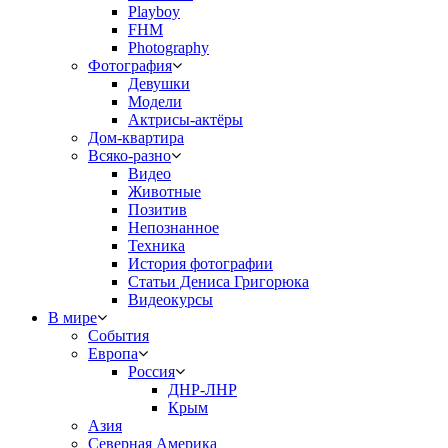
Playboy
FHM
Photography
Фотография
Девушки
Модели
Актрисы-актёры
Дом-квартира
Всяко-разно
Видео
Животные
Позитив
Непознанное
Техника
История фотографии
Статьи Дениса Григорюка
Видеокурсы
В мире
События
Европа
Россия
ДНР-ЛНР
Крым
Азия
Северная Америка