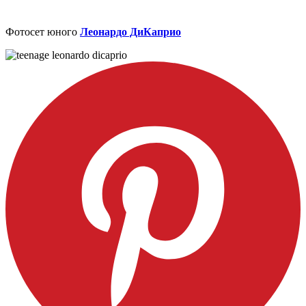
Фотосет юного
Леонардо ДиКаприо