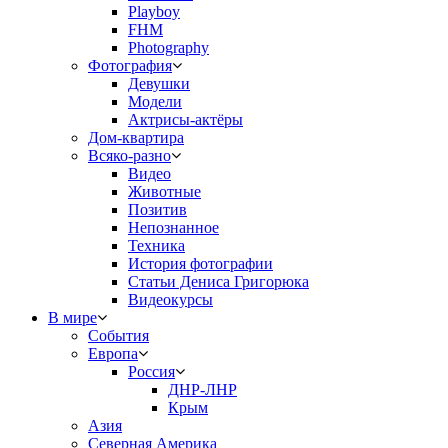
Playboy
FHM
Photography
Фотография
Девушки
Модели
Актрисы-актёры
Дом-квартира
Всяко-разно
Видео
Животные
Позитив
Непознанное
Техника
История фотографии
Статьи Дениса Григорюка
Видеокурсы
В мире
События
Европа
Россия
ДНР-ЛНР
Крым
Азия
Северная Америка