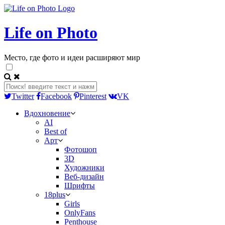
Life on Photo
Место, где фото и идеи расширяют мир
Twitter
Facebook
Pinterest
VK
Вдохновение
AI
Best of
Арт
Фотошоп
3D
Художники
Веб-дизайн
Шрифты
18plus
Girls
OnlyFans
Penthouse