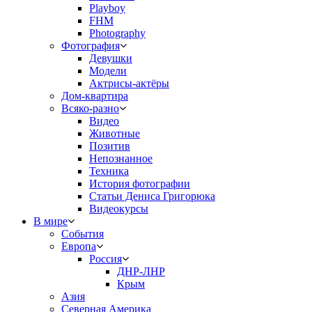
Playboy
FHM
Photography
Фотография
Девушки
Модели
Актрисы-актёры
Дом-квартира
Всяко-разно
Видео
Животные
Позитив
Непознанное
Техника
История фотографии
Статьи Дениса Григорюка
Видеокурсы
В мире
События
Европа
Россия
ДНР-ЛНР
Крым
Азия
Северная Америка