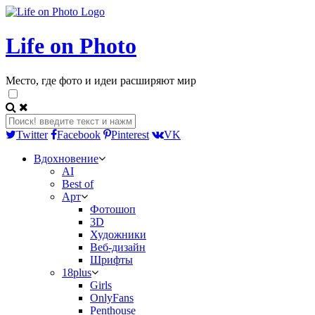
Life on Photo
Место, где фото и идеи расширяют мир
Twitter
Facebook
Pinterest
VK
Вдохновение
AI
Best of
Арт
Фотошоп
3D
Художники
Веб-дизайн
Шрифты
18plus
Girls
OnlyFans
Penthouse