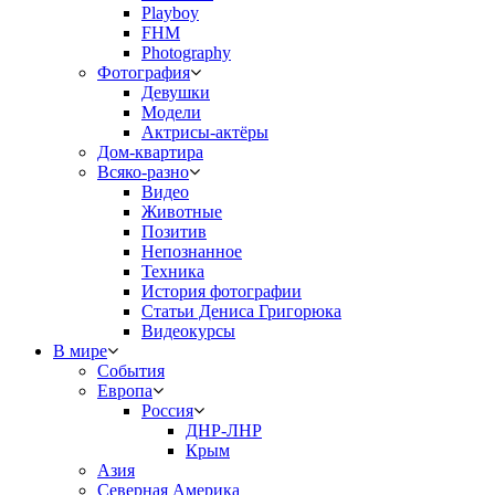
Playboy
FHM
Photography
Фотография
Девушки
Модели
Актрисы-актёры
Дом-квартира
Всяко-разно
Видео
Животные
Позитив
Непознанное
Техника
История фотографии
Статьи Дениса Григорюка
Видеокурсы
В мире
События
Европа
Россия
ДНР-ЛНР
Крым
Азия
Северная Америка