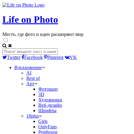
Life on Photo
Место, где фото и идеи расширяют мир
Twitter
Facebook
Pinterest
VK
Вдохновение
AI
Best of
Арт
Фотошоп
3D
Художники
Веб-дизайн
Шрифты
18plus
Girls
OnlyFans
Penthouse