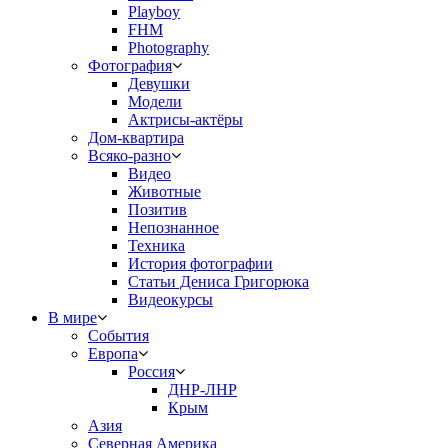
Playboy
FHM
Photography
Фотография
Девушки
Модели
Актрисы-актёры
Дом-квартира
Всяко-разно
Видео
Животные
Позитив
Непознанное
Техника
История фотографии
Статьи Дениса Григорюка
Видеокурсы
В мире
События
Европа
Россия
ДНР-ЛНР
Крым
Азия
Северная Америка