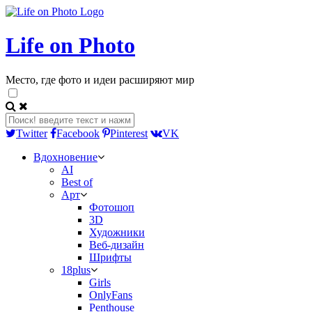
Life on Photo
Место, где фото и идеи расширяют мир
Twitter
Facebook
Pinterest
VK
Вдохновение
AI
Best of
Арт
Фотошоп
3D
Художники
Веб-дизайн
Шрифты
18plus
Girls
OnlyFans
Penthouse