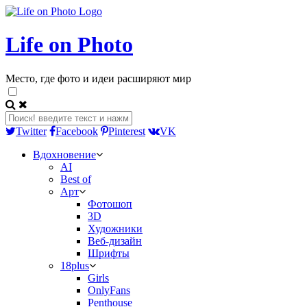
Life on Photo
Место, где фото и идеи расширяют мир
Twitter
Facebook
Pinterest
VK
Вдохновение
AI
Best of
Арт
Фотошоп
3D
Художники
Веб-дизайн
Шрифты
18plus
Girls
OnlyFans
Penthouse