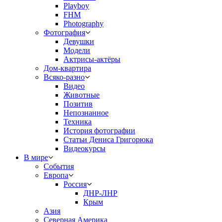
Playboy
FHM
Photography
Фотография
Девушки
Модели
Актрисы-актёры
Дом-квартира
Всяко-разно
Видео
Животные
Позитив
Непознанное
Техника
История фотографии
Статьи Дениса Григорюка
Видеокурсы
В мире
События
Европа
Россия
ДНР-ЛНР
Крым
Азия
Северная Америка