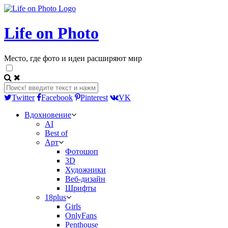
Life on Photo
Место, где фото и идеи расширяют мир
Twitter
Facebook
Pinterest
VK
Вдохновение
AI
Best of
Арт
Фотошоп
3D
Художники
Веб-дизайн
Шрифты
18plus
Girls
OnlyFans
Penthouse