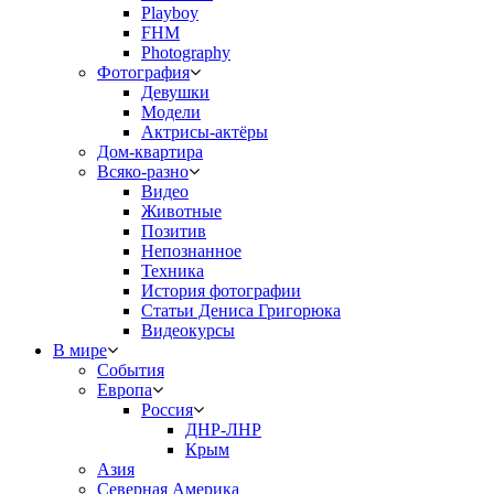
Playboy
FHM
Photography
Фотография
Девушки
Модели
Актрисы-актёры
Дом-квартира
Всяко-разно
Видео
Животные
Позитив
Непознанное
Техника
История фотографии
Статьи Дениса Григорюка
Видеокурсы
В мире
События
Европа
Россия
ДНР-ЛНР
Крым
Азия
Северная Америка