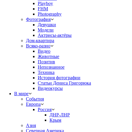
Playboy
FHM
Photography
Фотография
Девушки
Модели
Актрисы-актёры
Дом-квартира
Всяко-разно
Видео
Животные
Позитив
Непознанное
Техника
История фотографии
Статьи Дениса Григорюка
Видеокурсы
В мире
События
Европа
Россия
ДНР-ЛНР
Крым
Азия
Северная Америка