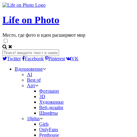
Life on Photo
Место, где фото и идеи расширяют мир
Twitter
Facebook
Pinterest
VK
Вдохновение
AI
Best of
Арт
Фотошоп
3D
Художники
Веб-дизайн
Шрифты
18plus
Girls
OnlyFans
Penthouse