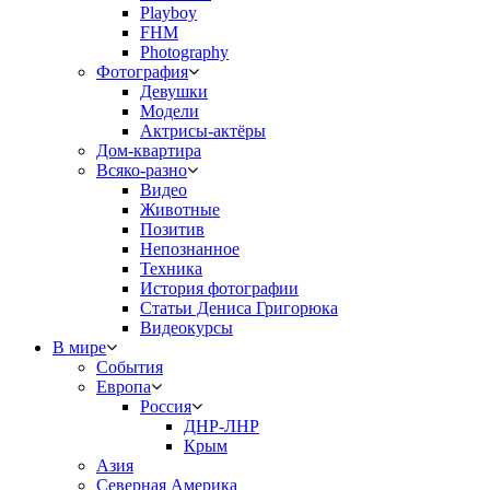
Playboy
FHM
Photography
Фотография
Девушки
Модели
Актрисы-актёры
Дом-квартира
Всяко-разно
Видео
Животные
Позитив
Непознанное
Техника
История фотографии
Статьи Дениса Григорюка
Видеокурсы
В мире
События
Европа
Россия
ДНР-ЛНР
Крым
Азия
Северная Америка