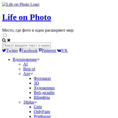
Life on Photo
Место, где фото и идеи расширяют мир
Twitter
Facebook
Pinterest
VK
Вдохновение
AI
Best of
Арт
Фотошоп
3D
Художники
Веб-дизайн
Шрифты
18plus
Girls
OnlyFans
Penthouse