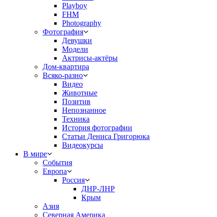
Playboy
FHM
Photography
Фотография
Девушки
Модели
Актрисы-актёры
Дом-квартира
Всяко-разно
Видео
Животные
Позитив
Непознанное
Техника
История фотографии
Статьи Дениса Григорюка
Видеокурсы
В мире
События
Европа
Россия
ДНР-ЛНР
Крым
Азия
Северная Америка