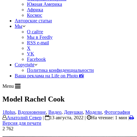
Южная Америка
Африка
Космос
Авторские статьи
Мы
О сайте
Мы в Feedly
RSS e-mail
X
VK
Facebook
Copyright
Политика конфиденциальности
Ваша реклама на Life on Photo 📸
Menu
Model Rachel Cook
18plus
,
Вдохновение
,
Видео
,
Девушки
,
Модели
,
Фотография
Анатолий Север
|
13 августа, 2022 |
На чтение: 1 мин
|
Версия для печати
2 762