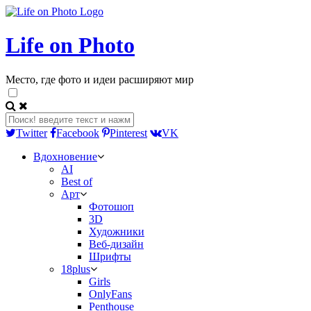
Life on Photo
Место, где фото и идеи расширяют мир
Twitter
Facebook
Pinterest
VK
Вдохновение
AI
Best of
Арт
Фотошоп
3D
Художники
Веб-дизайн
Шрифты
18plus
Girls
OnlyFans
Penthouse