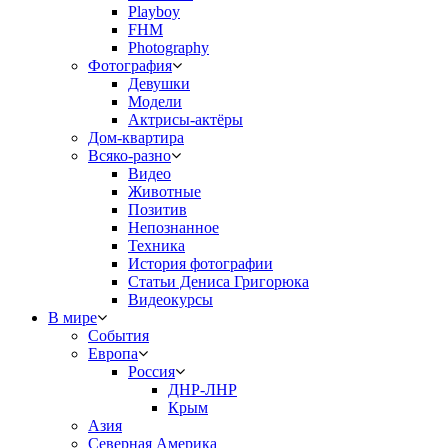
Playboy
FHM
Photography
Фотография
Девушки
Модели
Актрисы-актёры
Дом-квартира
Всяко-разно
Видео
Животные
Позитив
Непознанное
Техника
История фотографии
Статьи Дениса Григорюка
Видеокурсы
В мире
События
Европа
Россия
ДНР-ЛНР
Крым
Азия
Северная Америка