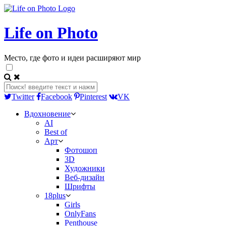
Life on Photo
Место, где фото и идеи расширяют мир
Twitter
Facebook
Pinterest
VK
Вдохновение
AI
Best of
Арт
Фотошоп
3D
Художники
Веб-дизайн
Шрифты
18plus
Girls
OnlyFans
Penthouse