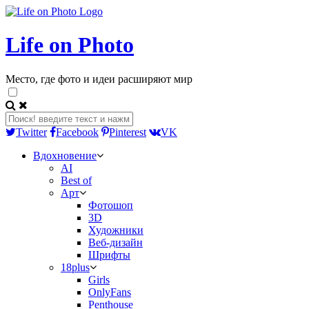
Life on Photo
Место, где фото и идеи расширяют мир
Twitter
Facebook
Pinterest
VK
Вдохновение
AI
Best of
Арт
Фотошоп
3D
Художники
Веб-дизайн
Шрифты
18plus
Girls
OnlyFans
Penthouse