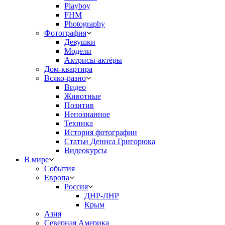
Playboy
FHM
Photography
Фотография
Девушки
Модели
Актрисы-актёры
Дом-квартира
Всяко-разно
Видео
Животные
Позитив
Непознанное
Техника
История фотографии
Статьи Дениса Григорюка
Видеокурсы
В мире
События
Европа
Россия
ДНР-ЛНР
Крым
Азия
Северная Америка