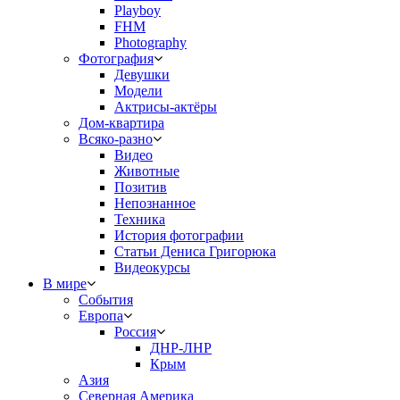
Playboy
FHM
Photography
Фотография
Девушки
Модели
Актрисы-актёры
Дом-квартира
Всяко-разно
Видео
Животные
Позитив
Непознанное
Техника
История фотографии
Статьи Дениса Григорюка
Видеокурсы
В мире
События
Европа
Россия
ДНР-ЛНР
Крым
Азия
Северная Америка