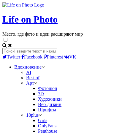
Life on Photo
Место, где фото и идеи расширяют мир
Twitter
Facebook
Pinterest
VK
Вдохновение
AI
Best of
Арт
Фотошоп
3D
Художники
Веб-дизайн
Шрифты
18plus
Girls
OnlyFans
Penthouse