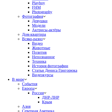
Playboy
FHM
Photography
Фотография
Девушки
Модели
Актрисы-актёры
Дом-квартира
Всяко-разно
Видео
Животные
Позитив
Непознанное
Техника
История фотографии
Статьи Дениса Григорюка
Видеокурсы
В мире
События
Европа
Россия
ДНР-ЛНР
Крым
Азия
Северная Америка