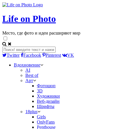
Life on Photo
Место, где фото и идеи расширяют мир
Twitter
Facebook
Pinterest
VK
Вдохновение
AI
Best of
Арт
Фотошоп
3D
Художники
Веб-дизайн
Шрифты
18plus
Girls
OnlyFans
Penthouse