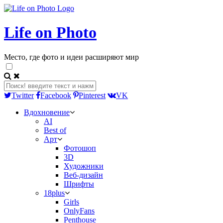
Life on Photo
Место, где фото и идеи расширяют мир
Twitter
Facebook
Pinterest
VK
Вдохновение
AI
Best of
Арт
Фотошоп
3D
Художники
Веб-дизайн
Шрифты
18plus
Girls
OnlyFans
Penthouse