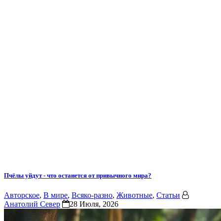
Пчёлы уйдут - что останется от привычного мира?
Авторское
,
В мире
,
Всяко-разно
,
Животные
,
Статьи
Анатолий Север
28 Июля, 2026