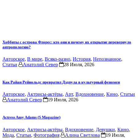
Хоббиты с острова Флорес: кто они и почему их открытие перевернуло
антропологию?
Авторское
,
В мире
,
Всяко-разно
,
История
,
Непознанное
,
Статьи
Анатолий Север
28 Июля, 2026
Как Райан Рейнольдс превратил Дэдпула в культурный феномен
Авторское
,
Актрисы-актёры
,
Арт
,
Вдохновение
,
Кино
,
Статьи
Анатолий Север
19 Июля, 2026
Actress Amy Adams (S Magazine)
Авторское
,
Актрисы-актёры
,
Вдохновение
,
Девушки
,
Кино
,
Мода
,
Статьи
,
Фотография
Алина Светлова
19 Июля,