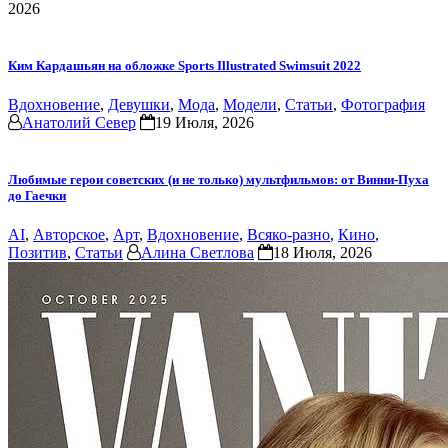
2026
Ким Кардашьян на обложке Sports Illustrated Swimsuit 2022
Вдохновение
,
Девушки
,
Мода
,
Модели
,
Статьи
,
Фотография
Анатолий Север
19 Июля, 2026
Любимые герои советских (и не только) мультфильмов: от Винни-Пуха
до Гаечки
AI
,
Авторское
,
Арт
,
Вдохновение
,
Всяко-разно
,
Кино
,
Позитив
,
Статьи
Алина Светлова
18 Июля, 2026