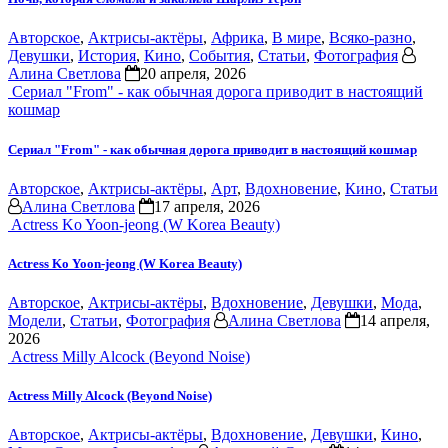
Авторское
,
Актрисы-актёры
,
Африка
,
В мире
,
Всяко-разно
,
Девушки
,
История
,
Кино
,
События
,
Статьи
,
Фотография
Алина Светлова
20 апреля, 2026
Сериал "From" - как обычная дорога приводит в настоящий
кошмар
Сериал "From" - как обычная дорога приводит в настоящий кошмар
Авторское
,
Актрисы-актёры
,
Арт
,
Вдохновение
,
Кино
,
Статьи
Алина Светлова
17 апреля, 2026
Actress Ko Yoon-jeong (W Korea Beauty)
Actress Ko Yoon-jeong (W Korea Beauty)
Авторское
,
Актрисы-актёры
,
Вдохновение
,
Девушки
,
Мода
,
Модели
,
Статьи
,
Фотография
Алина Светлова
14 апреля,
2026
Actress Milly Alcock (Beyond Noise)
Actress Milly Alcock (Beyond Noise)
Авторское
,
Актрисы-актёры
,
Вдохновение
,
Девушки
,
Кино
,