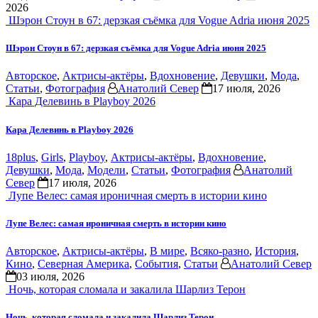
2026
Шэрон Стоун в 67: дерзкая съёмка для Vogue Adria июня 2025
Шэрон Стоун в 67: дерзкая съёмка для Vogue Adria июня 2025
Авторское
,
Актрисы-актёры
,
Вдохновение
,
Девушки
,
Мода
,
Статьи
,
Фотография
Анатолий Север
17 июля, 2026
Кара Делевинь в Playboy 2026
Кара Делевинь в Playboy 2026
18plus
,
Girls
,
Playboy
,
Актрисы-актёры
,
Вдохновение
,
Девушки
,
Мода
,
Модели
,
Статьи
,
Фотография
Анатолий
Север
17 июля, 2026
Лупе Велес: самая ироничная смерть в истории кино
Лупе Велес: самая ироничная смерть в истории кино
Авторское
,
Актрисы-актёры
,
В мире
,
Всяко-разно
,
История
,
Кино
,
Северная Америка
,
События
,
Статьи
Анатолий Север
03 июля, 2026
Ночь, которая сломала и закалила Шарлиз Терон
Ночь, которая сломала и закалила Шарлиз Терон