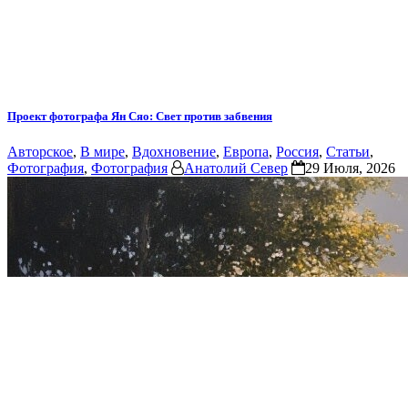
Проект фотографа Ян Сяо: Свет против забвения
Авторское
,
В мире
,
Вдохновение
,
Европа
,
Россия
,
Статьи
,
Фотография
,
Фотография
Анатолий Север
29 Июля, 2026