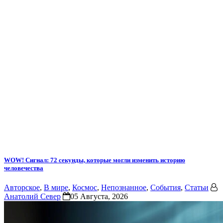
WOW! Сигнал: 72 секунды, которые могли изменить историю
человечества
Авторское
,
В мире
,
Космос
,
Непознанное
,
События
,
Статьи
Анатолий Север
05 Августа, 2026