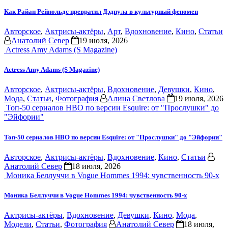
Как Райан Рейнольдс превратил Дэдпула в культурный феномен
Авторское
,
Актрисы-актёры
,
Арт
,
Вдохновение
,
Кино
,
Статьи
Анатолий Север
19 июля, 2026
Actress Amy Adams (S Magazine)
Actress Amy Adams (S Magazine)
Авторское
,
Актрисы-актёры
,
Вдохновение
,
Девушки
,
Кино
,
Мода
,
Статьи
,
Фотография
Алина Светлова
19 июля, 2026
Топ-50 сериалов HBO по версии Esquire: от "Прослушки" до
"Эйфории"
Топ-50 сериалов HBO по версии Esquire: от "Прослушки" до "Эйфории"
Авторское
,
Актрисы-актёры
,
Вдохновение
,
Кино
,
Статьи
Анатолий Север
18 июля, 2026
Моника Беллуччи в Vogue Hommes 1994: чувственность 90-х
Моника Беллуччи в Vogue Hommes 1994: чувственность 90-х
Актрисы-актёры
,
Вдохновение
,
Девушки
,
Кино
,
Мода
,
Модели
,
Статьи
,
Фотография
Анатолий Север
18 июля,