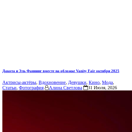
Дакота и Эль Фаннинг вместе на обложке Vanity Fair октября 2025
Актрисы-актёры
,
Вдохновение
,
Девушки
,
Кино
,
Мода
,
Статьи
,
Фотография
Алина Светлова
31 Июля, 2026