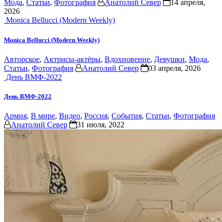
Мода
,
Статьи
,
Фотография
Анатолий Север
14 апреля,
2026
Monica Bellucci (Modern Weekly)
Monica Bellucci (Modern Weekly)
Авторское
,
Актрисы-актёры
,
Вдохновение
,
Девушки
,
Мода
,
Статьи
,
Фотография
Анатолий Север
03 апреля, 2026
День ВМФ-2022
День ВМФ-2022
Армия
,
В мире
,
Видео
,
Россия
,
События
,
Статьи
,
Фотография
Анатолий Север
31 июля, 2022