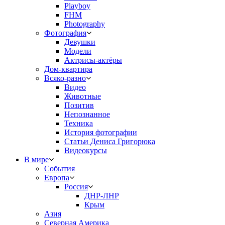
Playboy
FHM
Photography
Фотография
Девушки
Модели
Актрисы-актёры
Дом-квартира
Всяко-разно
Видео
Животные
Позитив
Непознанное
Техника
История фотографии
Статьи Дениса Григорюка
Видеокурсы
В мире
События
Европа
Россия
ДНР-ЛНР
Крым
Азия
Северная Америка