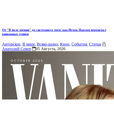
От "В поле зрения" до системного трея: как Игорь Павлов переиграл
киношных гениев
Авторское
,
В мире
,
Всяко-разно
,
Кино
,
События
,
Статьи
Анатолий Север
05 Августа, 2026