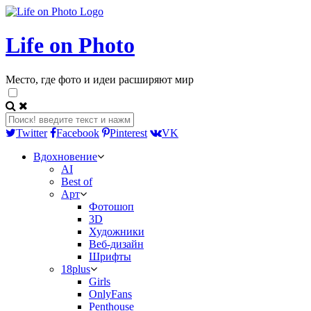
Life on Photo
Место, где фото и идеи расширяют мир
Twitter
Facebook
Pinterest
VK
Вдохновение
AI
Best of
Арт
Фотошоп
3D
Художники
Веб-дизайн
Шрифты
18plus
Girls
OnlyFans
Penthouse