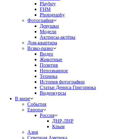
Playboy
FHM
Photography
Фотография
Девушки
Модели
Актрисы-актёры
Дом-квартира
Всяко-разно
Видео
Животные
Позитив
Непознанное
Техника
История фотографии
Статьи Дениса Григорюка
Видеокурсы
В мире
События
Европа
Россия
ДНР-ЛНР
Крым
Азия
Северная Америка