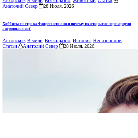
Авторское
,
В мире
,
Всяко-разно
,
Животные
,
Статьи
Анатолий Север
28 Июля, 2026
Хоббиты с острова Флорес: кто они и почему их открытие перевернуло
антропологию?
Авторское
,
В мире
,
Всяко-разно
,
История
,
Непознанное
,
Статьи
Анатолий Север
28 Июля, 2026