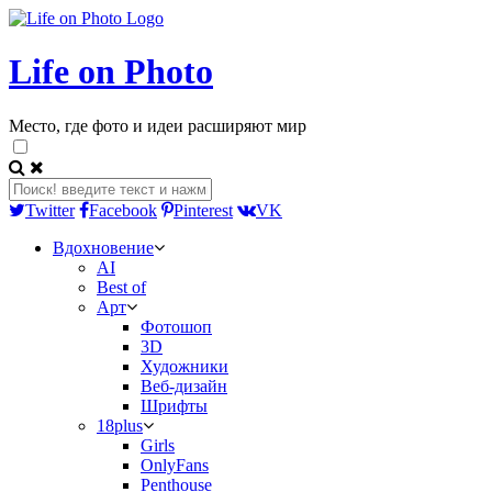
Life on Photo
Место, где фото и идеи расширяют мир
Twitter
Facebook
Pinterest
VK
Вдохновение
AI
Best of
Арт
Фотошоп
3D
Художники
Веб-дизайн
Шрифты
18plus
Girls
OnlyFans
Penthouse