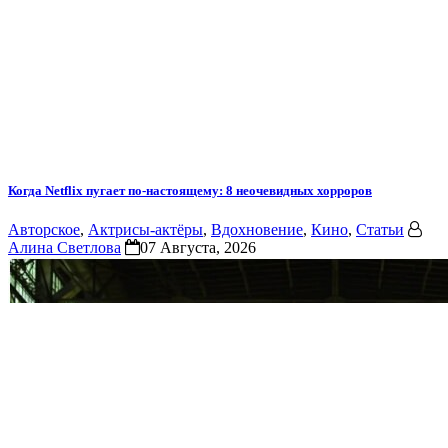
Когда Netflix пугает по-настоящему: 8 неочевидных хорроров
Авторское
,
Актрисы-актёры
,
Вдохновение
,
Кино
,
Статьи
Алина Светлова
07 Августа, 2026