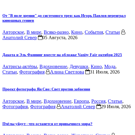
От "В поле зрения" до системного трея: как Игорь Павлов переиграл
киношных гениев
Авторское
,
В мире
,
Всяко-разно
,
Кино
,
События
,
Статьи
Анатолий Север
05 Августа, 2026
Дакота и Эль Фаннинг вместе на обложке Vanity Fair октября 2025
Актрисы-актёры
,
Вдохновение
,
Девушки
,
Кино
,
Мода
,
Статьи
,
Фотография
Алина Светлова
31 Июля, 2026
Проект фотографа Ян Сяо: Свет против забвения
Авторское
,
В мире
,
Вдохновение
,
Европа
,
Россия
,
Статьи
,
Фотография
,
Фотография
Анатолий Север
29 Июля, 2026
Пчёлы уйдут - что останется от привычного мира?