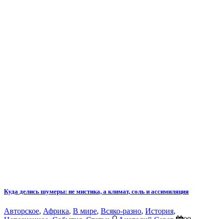
Куда делись шумеры: не мистика, а климат, соль и ассимиляция
Авторское
,
Африка
,
В мире
,
Всяко-разно
,
История
,