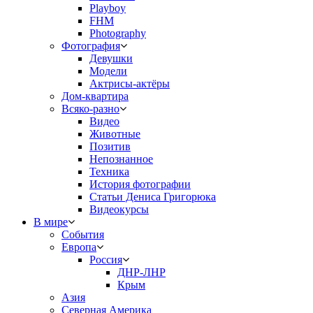
Playboy
FHM
Photography
Фотография
Девушки
Модели
Актрисы-актёры
Дом-квартира
Всяко-разно
Видео
Животные
Позитив
Непознанное
Техника
История фотографии
Статьи Дениса Григорюка
Видеокурсы
В мире
События
Европа
Россия
ДНР-ЛНР
Крым
Азия
Северная Америка