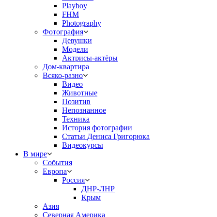
Playboy
FHM
Photography
Фотография
Девушки
Модели
Актрисы-актёры
Дом-квартира
Всяко-разно
Видео
Животные
Позитив
Непознанное
Техника
История фотографии
Статьи Дениса Григорюка
Видеокурсы
В мире
События
Европа
Россия
ДНР-ЛНР
Крым
Азия
Северная Америка