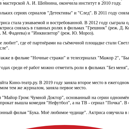
мастерской А. И. Шейнина, окончила институт в 2010 году.
ольких сериях сериалов "Детективы" и "След". В 2011 году сняла
триса стала узнаваемой и востребованной. В 2012 году сыграла 
ктриса снялась в главных ролях в фильмах "Грешник" (реж. Д. Ко
. М. Фадеева) и "Инквизитор" (реж. Ю. Мороз).
е любит", где её партнёрами на съёмочной площадке стали Свет
сле".
 также в фильме "Ночные стражи" и телесериалах "Мажор 2", "Бы
годах среди её работ можно отметить роли в фильмах "Без меня", 
сайта Кино-театр.ру. В 2019 году заняла второе место в ежего
емом тем же журналом, заняла первое место.
м "Майор Гром: Чумной Доктор", основанный на серии одноимё
прокат вышла комедия "Нефутбол", а на ТВ - сериал "Почка". В
онный фильм "Бука. Моё любимое чудище". Актриса озвучила в 