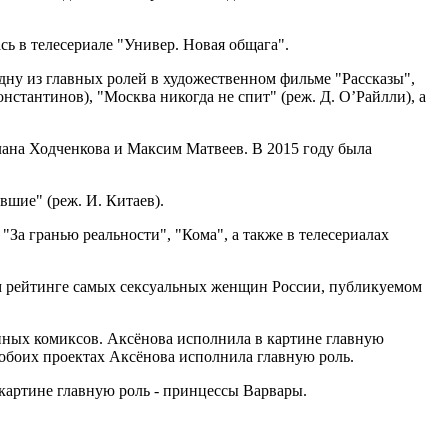
сь в телесериале "Универ. Новая общага".
одну из главных ролей в художественном фильме "Рассказы",
нстантинов), "Москва никогда не спит" (реж. Д. О’Райлли), а
лана Ходченкова и Максим Матвеев. В 2015 году была
вшие" (реж. И. Китаев).
"За гранью реальности", "Кома", а также в телесериалах
дном рейтинге самых сексуальных женщин России, публикуемом
нных комиксов. Аксёнова исполнила в картине главную
 обоих проектах Аксёнова исполнила главную роль.
картине главную роль - принцессы Варвары.