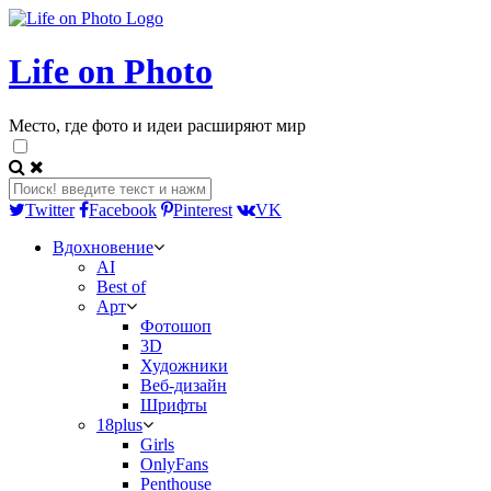
Life on Photo
Место, где фото и идеи расширяют мир
Twitter
Facebook
Pinterest
VK
Вдохновение
AI
Best of
Арт
Фотошоп
3D
Художники
Веб-дизайн
Шрифты
18plus
Girls
OnlyFans
Penthouse