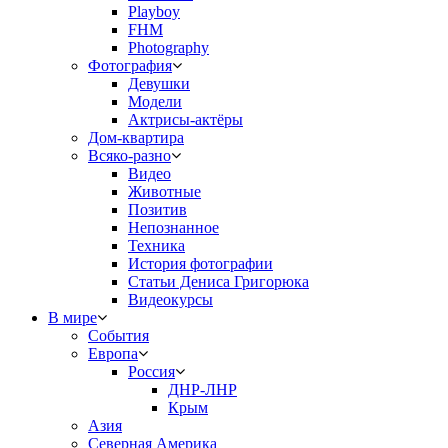
Playboy
FHM
Photography
Фотография
Девушки
Модели
Актрисы-актёры
Дом-квартира
Всяко-разно
Видео
Животные
Позитив
Непознанное
Техника
История фотографии
Статьи Дениса Григорюка
Видеокурсы
В мире
События
Европа
Россия
ДНР-ЛНР
Крым
Азия
Северная Америка