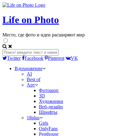
Life on Photo
Место, где фото и идеи расширяют мир
Twitter
Facebook
Pinterest
VK
Вдохновение
AI
Best of
Арт
Фотошоп
3D
Художники
Веб-дизайн
Шрифты
18plus
Girls
OnlyFans
Penthouse