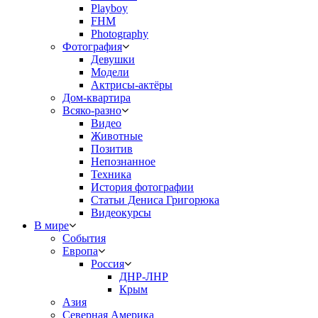
Playboy
FHM
Photography
Фотография
Девушки
Модели
Актрисы-актёры
Дом-квартира
Всяко-разно
Видео
Животные
Позитив
Непознанное
Техника
История фотографии
Статьи Дениса Григорюка
Видеокурсы
В мире
События
Европа
Россия
ДНР-ЛНР
Крым
Азия
Северная Америка