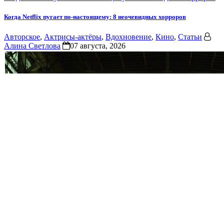
Когда Netflix пугает по-настоящему: 8 неочевидных хорроров
Авторское
,
Актрисы-актёры
,
Вдохновение
,
Кино
,
Статьи
Алина Светлова
07 августа, 2026