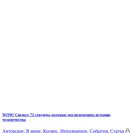
WOW! Сигнал: 72 секунды, которые могли изменить историю
человечества
Авторское
,
В мире
,
Космос
,
Непознанное
,
События
,
Статьи