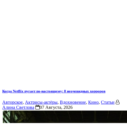
Когда Netflix пугает по-настоящему: 8 неочевидных хорроров
Авторское
,
Актрисы-актёры
,
Вдохновение
,
Кино
,
Статьи
Алина Светлова
07 Августа, 2026