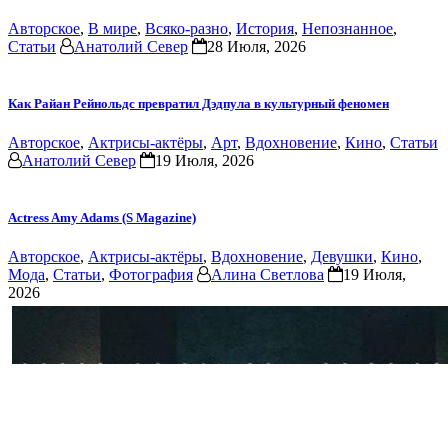
Авторское
,
В мире
,
Всяко-разно
,
История
,
Непознанное
,
Статьи
Анатолий Север
28 Июля, 2026
Как Райан Рейнольдс превратил Дэдпула в культурный феномен
Авторское
,
Актрисы-актёры
,
Арт
,
Вдохновение
,
Кино
,
Статьи
Анатолий Север
19 Июля, 2026
Actress Amy Adams (S Magazine)
Авторское
,
Актрисы-актёры
,
Вдохновение
,
Девушки
,
Кино
,
Мода
,
Статьи
,
Фотография
Алина Светлова
19 Июля,
2026