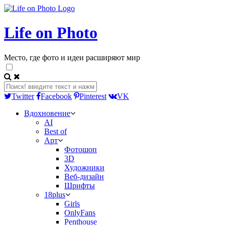
Life on Photo
Место, где фото и идеи расширяют мир
Twitter
Facebook
Pinterest
VK
Вдохновение
AI
Best of
Арт
Фотошоп
3D
Художники
Веб-дизайн
Шрифты
18plus
Girls
OnlyFans
Penthouse