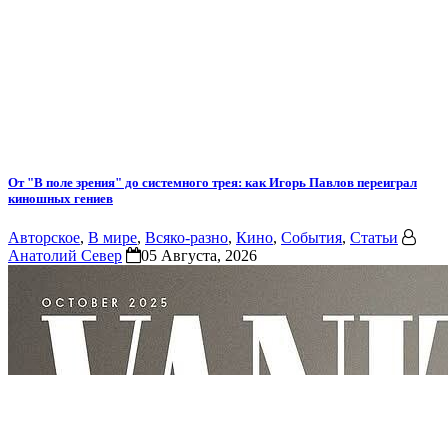
От "В поле зрения" до системного трея: как Игорь Павлов переиграл
киношных гениев
Авторское
,
В мире
,
Всяко-разно
,
Кино
,
События
,
Статьи
Анатолий Север
05 Августа, 2026