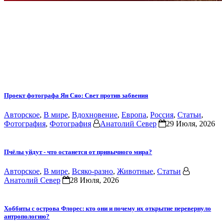
Проект фотографа Ян Сяо: Свет против забвения
Авторское
,
В мире
,
Вдохновение
,
Европа
,
Россия
,
Статьи
,
Фотография
,
Фотография
Анатолий Север
29 Июля, 2026
Пчёлы уйдут - что останется от привычного мира?
Авторское
,
В мире
,
Всяко-разно
,
Животные
,
Статьи
Анатолий Север
28 Июля, 2026
Хоббиты с острова Флорес: кто они и почему их открытие перевернуло
антропологию?