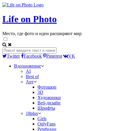
Life on Photo
Место, где фото и идеи расширяют мир
Twitter
Facebook
Pinterest
VK
Вдохновение
AI
Best of
Арт
Фотошоп
3D
Художники
Веб-дизайн
Шрифты
18plus
Girls
OnlyFans
Penthouse