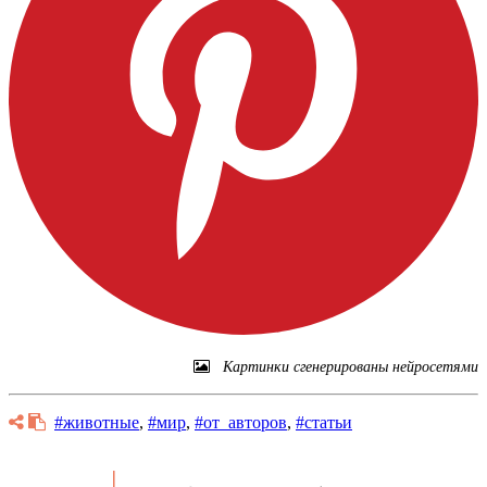
Картинки сгенерированы нейросетями
#животные
,
#мир
,
#от_авторов
,
#статьи