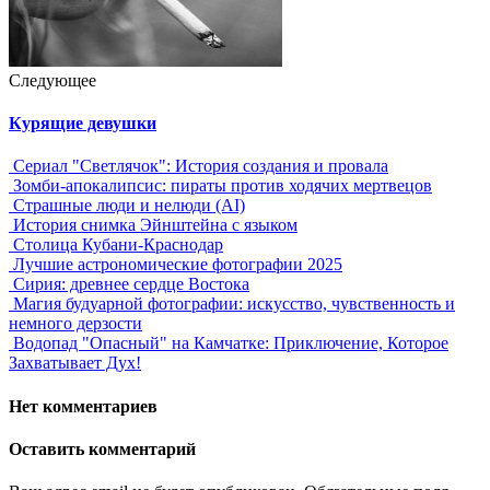
Следующее
Курящие девушки
Сериал "Светлячок": История создания и провала
Зомби-апокалипсис: пираты против ходячих мертвецов
Страшные люди и нелюди (AI)
История снимка Эйнштейна с языком
Столица Кубани-Краснодар
Лучшие астрономические фотографии 2025
Сирия: древнее сердце Востока
Магия будуарной фотографии: искусство, чувственность и
немного дерзости
Водопад "Опасный" на Камчатке: Приключение, Которое
Захватывает Дух!
Нет комментариев
Оставить комментарий