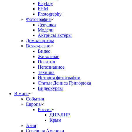
Playboy
FHM
Photography
Фотография
Девушки
Модели
Актрисы-актёры
Дом-квартира
Всяко-разно
Видео
Животные
Позитив
Непознанное
Техника
История фотографии
Статьи Дениса Григорюка
Видеокурсы
В мире
События
Европа
Россия
ДНР-ЛНР
Крым
Азия
Северная Америка