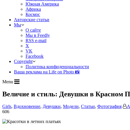
Южная Америка
Африка
Космос
Авторские статьи
Мы
О сайте
Мы в Feedly
RSS e-mail
X
VK
Facebook
Copyright
Политика конфиденциальности
Ваша реклама на Life on Photo 📸
Menu
Величие и стиль: Девушки в Красном П
Girls
,
Вдохновение
,
Девушки
,
Модели
,
Статьи
,
Фотография
А
606