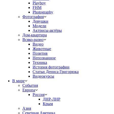
Playboy
FHM
Photography
Фотография
Девушки
Модели
Актрисы-актёры
Дом-квартира
Всяко-разно
Видео
Животные
Позитив
Непознанное
Техника
История фотографии
Статьи Дениса Григорюка
Видеокурсы
В мире
События
Европа
Россия
ДНР-ЛНР
Крым
Азия
Северная Америка