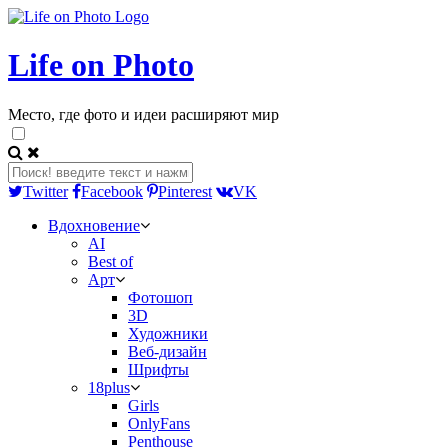
Life on Photo
Место, где фото и идеи расширяют мир
Twitter
Facebook
Pinterest
VK
Вдохновение
AI
Best of
Арт
Фотошоп
3D
Художники
Веб-дизайн
Шрифты
18plus
Girls
OnlyFans
Penthouse