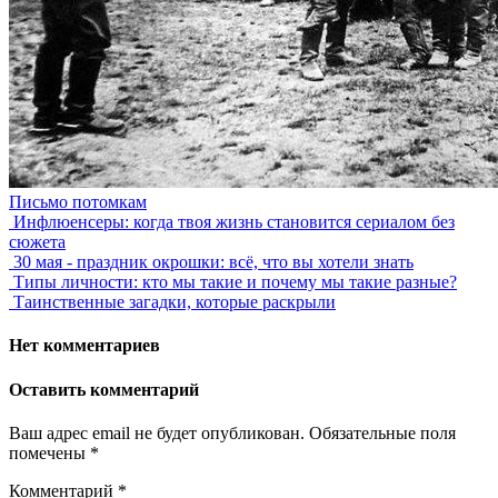
Письмо потомкам
Инфлюенсеры: когда твоя жизнь становится сериалом без
сюжета
30 мая - праздник окрошки: всё, что вы хотели знать
Типы личности: кто мы такие и почему мы такие разные?
Таинственные загадки, которые раскрыли
Нет комментариев
Оставить комментарий
Ваш адрес email не будет опубликован.
Обязательные поля
помечены
*
Комментарий
*