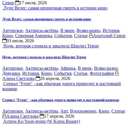
Север
17 июля, 2026
Лупе Велес: самая ироничная смерть в истории кино
Лупе Велес: самая ироничная смерть в истории кино
Авторское
,
Актрисы-актёры
,
В мире
,
Всяко-разно
,
История
,
Кино
,
Северная Америка
,
События
,
Статьи
Анатолий Север
03 июля, 2026
Ночь, которая сломала и закалила Шарлиз Терон
Ночь, которая сломала и закалила Шарлиз Терон
Авторское
,
Актрисы-актёры
,
Африка
,
В мире
,
Всяко-разно
,
Девушки
,
История
,
Кино
,
События
,
Статьи
,
Фотография
Алина Светлова
20 апреля, 2026
Сериал "From" - как обычная дорога приводит в настоящий
кошмар
Сериал "From" - как обычная дорога приводит в настоящий кошмар
Авторское
,
Актрисы-актёры
,
Арт
,
Вдохновение
,
Кино
,
Статьи
Алина Светлова
17 апреля, 2026
Actress Ko Yoon-jeong (W Korea Beauty)