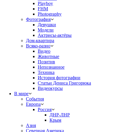
Playboy
FHM
Photography
Фотография
Девушки
Модели
Актрисы-актёры
Дом-квартира
Всяко-разно
Видео
Животные
Позитив
Непознанное
Техника
История фотографии
Статьи Дениса Григорюка
Видеокурсы
В мире
События
Европа
Россия
ДНР-ЛНР
Крым
Азия
Северная Америка