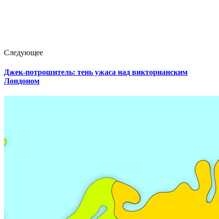
Следующее
Джек-потрошитель: тень ужаса над викторианским
Лондоном