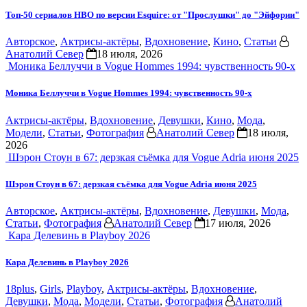
Топ-50 сериалов HBO по версии Esquire: от "Прослушки" до "Эйфории"
Авторское
,
Актрисы-актёры
,
Вдохновение
,
Кино
,
Статьи
Анатолий Север
18 июля, 2026
Моника Беллуччи в Vogue Hommes 1994: чувственность 90-х
Моника Беллуччи в Vogue Hommes 1994: чувственность 90-х
Актрисы-актёры
,
Вдохновение
,
Девушки
,
Кино
,
Мода
,
Модели
,
Статьи
,
Фотография
Анатолий Север
18 июля,
2026
Шэрон Стоун в 67: дерзкая съёмка для Vogue Adria июня 2025
Шэрон Стоун в 67: дерзкая съёмка для Vogue Adria июня 2025
Авторское
,
Актрисы-актёры
,
Вдохновение
,
Девушки
,
Мода
,
Статьи
,
Фотография
Анатолий Север
17 июля, 2026
Кара Делевинь в Playboy 2026
Кара Делевинь в Playboy 2026
18plus
,
Girls
,
Playboy
,
Актрисы-актёры
,
Вдохновение
,
Девушки
,
Мода
,
Модели
,
Статьи
,
Фотография
Анатолий