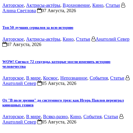
Авторское
,
Актрисы-актёры
,
Вдохновение
,
Кино
,
Статьи
Алина Светлова
07 Августа, 2026
Топ 50 лучших сериалов за всю историю
Авторское
,
Актрисы-актёры
,
Кино
,
Статьи
Анатолий Север
07 Августа, 2026
WOW! Сигнал: 72 секунды, которые могли изменить историю
человечества
Авторское
,
В мире
,
Космос
,
Непознанное
,
События
,
Статьи
Анатолий Север
05 Августа, 2026
От "В поле зрения" до системного трея: как Игорь Павлов переиграл
киношных гениев
Авторское
,
В мире
,
Всяко-разно
,
Кино
,
События
,
Статьи
Анатолий Север
05 Августа, 2026