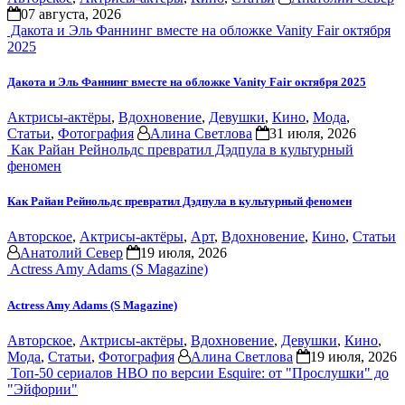
07 августа, 2026
Дакота и Эль Фаннинг вместе на обложке Vanity Fair октября
2025
Дакота и Эль Фаннинг вместе на обложке Vanity Fair октября 2025
Актрисы-актёры
,
Вдохновение
,
Девушки
,
Кино
,
Мода
,
Статьи
,
Фотография
Алина Светлова
31 июля, 2026
Как Райан Рейнольдс превратил Дэдпула в культурный
феномен
Как Райан Рейнольдс превратил Дэдпула в культурный феномен
Авторское
,
Актрисы-актёры
,
Арт
,
Вдохновение
,
Кино
,
Статьи
Анатолий Север
19 июля, 2026
Actress Amy Adams (S Magazine)
Actress Amy Adams (S Magazine)
Авторское
,
Актрисы-актёры
,
Вдохновение
,
Девушки
,
Кино
,
Мода
,
Статьи
,
Фотография
Алина Светлова
19 июля, 2026
Топ-50 сериалов HBO по версии Esquire: от "Прослушки" до
"Эйфории"