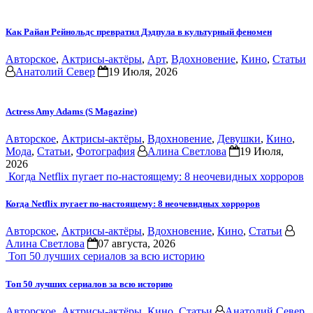
Как Райан Рейнольдс превратил Дэдпула в культурный феномен
Авторское
,
Актрисы-актёры
,
Арт
,
Вдохновение
,
Кино
,
Статьи
Анатолий Север
19 Июля, 2026
Actress Amy Adams (S Magazine)
Авторское
,
Актрисы-актёры
,
Вдохновение
,
Девушки
,
Кино
,
Мода
,
Статьи
,
Фотография
Алина Светлова
19 Июля,
2026
Когда Netflix пугает по-настоящему: 8 неочевидных хорроров
Когда Netflix пугает по-настоящему: 8 неочевидных хорроров
Авторское
,
Актрисы-актёры
,
Вдохновение
,
Кино
,
Статьи
Алина Светлова
07 августа, 2026
Топ 50 лучших сериалов за всю историю
Топ 50 лучших сериалов за всю историю
Авторское
,
Актрисы-актёры
,
Кино
,
Статьи
Анатолий Север