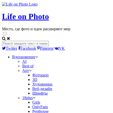
Life on Photo
Место, где фото и идеи расширяют мир
Twitter
Facebook
Pinterest
VK
Вдохновение
AI
Best of
Арт
Фотошоп
3D
Художники
Веб-дизайн
Шрифты
18plus
Girls
OnlyFans
Penthouse