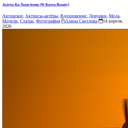
Actress Ko Yoon-jeong (W Korea Beauty)
Авторское
,
Актрисы-актёры
,
Вдохновение
,
Девушки
,
Мода
,
Модели
,
Статьи
,
Фотография
Алина Светлова
14 апреля,
2026