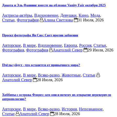
Дакота и Эль Фаннинг вместе на обложке Vanity Fair октября 2025
Актрисы-актёры
,
Вдохновение
,
Девушки
,
Кино
,
Мода
,
Статьи
,
Фотография
Алина Светлова
31 Июля, 2026
Проект фотографа Ян Сяо: Свет против забвения
Авторское
,
В мире
,
Вдохновение
,
Европа
,
Россия
,
Статьи
,
Фотография
,
Фотография
Анатолий Север
29 Июля, 2026
Пчёлы уйдут - что останется от привычного мира?
Авторское
,
В мире
,
Всяко-разно
,
Животные
,
Статьи
Анатолий Север
28 Июля, 2026
Хоббиты с острова Флорес: кто они и почему их открытие перевернуло
антропологию?
Авторское
,
В мире
,
Всяко-разно
,
История
,
Непознанное
,
Статьи
Анатолий Север
28 Июля, 2026