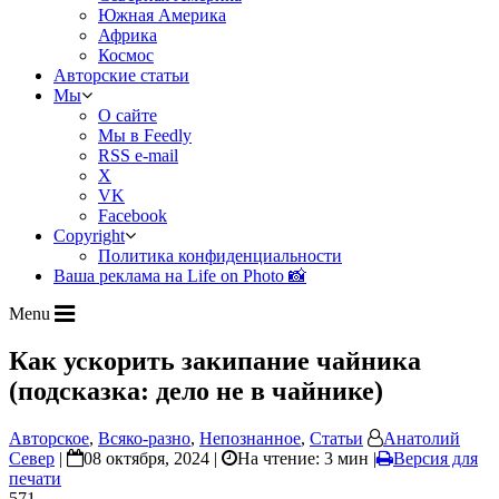
Южная Америка
Африка
Космос
Авторские статьи
Мы
О сайте
Мы в Feedly
RSS e-mail
X
VK
Facebook
Copyright
Политика конфиденциальности
Ваша реклама на Life on Photo 📸
Menu
Как ускорить закипание чайника
(подсказка: дело не в чайнике)
Авторское
,
Всяко-разно
,
Непознанное
,
Статьи
Анатолий
Север
|
08 октября, 2024 |
На чтение: 3 мин
|
Версия для
печати
571