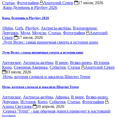
Статьи
,
Фотография
Анатолий Север
17 июля, 2026
Кара Делевинь в Playboy 2026
Кара Делевинь в Playboy 2026
18plus
,
Girls
,
Playboy
,
Актрисы-актёры
,
Вдохновение
,
Девушки
,
Мода
,
Модели
,
Статьи
,
Фотография
Анатолий
Север
17 июля, 2026
Лупе Велес: самая ироничная смерть в истории кино
Лупе Велес: самая ироничная смерть в истории кино
Авторское
,
Актрисы-актёры
,
В мире
,
Всяко-разно
,
История
,
Кино
,
Северная Америка
,
События
,
Статьи
Анатолий Север
03 июля, 2026
Ночь, которая сломала и закалила Шарлиз Терон
Ночь, которая сломала и закалила Шарлиз Терон
Авторское
,
Актрисы-актёры
,
Африка
,
В мире
,
Всяко-разно
,
Девушки
,
История
,
Кино
,
События
,
Статьи
,
Фотография
Алина Светлова
20 апреля, 2026
Сериал "From" - как обычная дорога приводит в настоящий
кошмар