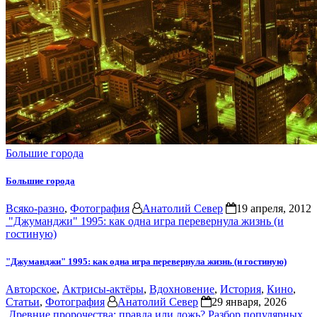
Большие города
Большие города
Всяко-разно
,
Фотография
Анатолий Север
19 апреля, 2012
"Джуманджи" 1995: как одна игра перевернула жизнь (и
гостиную)
"Джуманджи" 1995: как одна игра перевернула жизнь (и гостиную)
Авторское
,
Актрисы-актёры
,
Вдохновение
,
История
,
Кино
,
Статьи
,
Фотография
Анатолий Север
29 января, 2026
Древние пророчества: правда или ложь? Разбор популярных