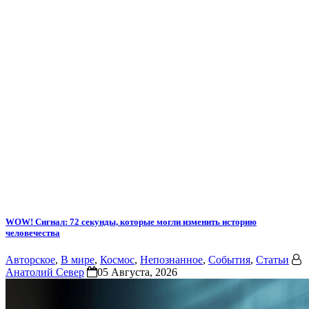
WOW! Сигнал: 72 секунды, которые могли изменить историю
человечества
Авторское
,
В мире
,
Космос
,
Непознанное
,
События
,
Статьи
Анатолий Север
05 Августа, 2026