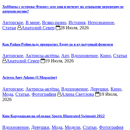
Хоббиты с острова Флорес: кто они и почему их открытие перевернуло
антропологию?
Авторское
,
В мире
,
Всяко-разно
,
История
,
Непознанное
,
Статьи
Анатолий Север
28 Июля, 2026
Как Райан Рейнольдс превратил Дэдпула в культурный феномен
Авторское
,
Актрисы-актёры
,
Арт
,
Вдохновение
,
Кино
,
Статьи
Анатолий Север
19 Июля, 2026
Actress Amy Adams (S Magazine)
Авторское
,
Актрисы-актёры
,
Вдохновение
,
Девушки
,
Кино
,
Мода
,
Статьи
,
Фотография
Алина Светлова
19 Июля,
2026
Ким Кардашьян на обложке Sports Illustrated Swimsuit 2022
Вдохновение
,
Девушки
,
Мода
,
Модели
,
Статьи
,
Фотография