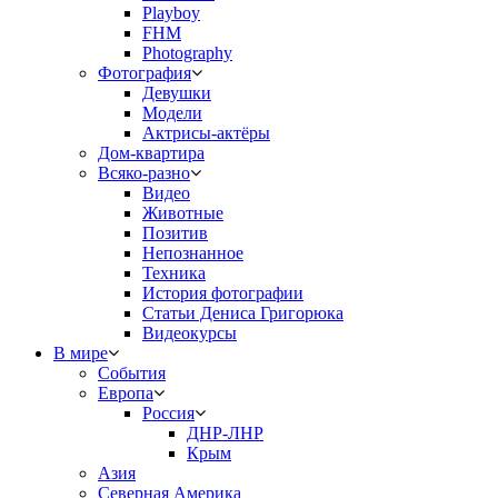
Playboy
FHM
Photography
Фотография
Девушки
Модели
Актрисы-актёры
Дом-квартира
Всяко-разно
Видео
Животные
Позитив
Непознанное
Техника
История фотографии
Статьи Дениса Григорюка
Видеокурсы
В мире
События
Европа
Россия
ДНР-ЛНР
Крым
Азия
Северная Америка