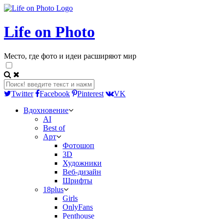
Life on Photo
Место, где фото и идеи расширяют мир
Twitter
Facebook
Pinterest
VK
Вдохновение
AI
Best of
Арт
Фотошоп
3D
Художники
Веб-дизайн
Шрифты
18plus
Girls
OnlyFans
Penthouse