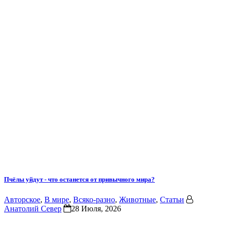
Пчёлы уйдут - что останется от привычного мира?
Авторское
,
В мире
,
Всяко-разно
,
Животные
,
Статьи
Анатолий Север
28 Июля, 2026