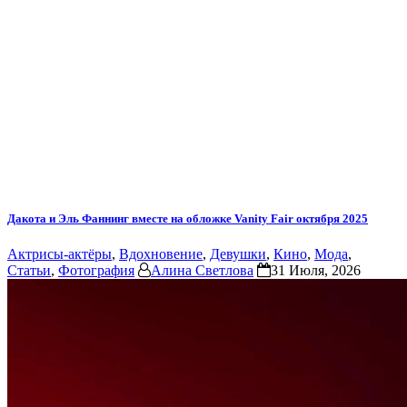
Дакота и Эль Фаннинг вместе на обложке Vanity Fair октября 2025
Актрисы-актёры
,
Вдохновение
,
Девушки
,
Кино
,
Мода
,
Статьи
,
Фотография
Алина Светлова
31 Июля, 2026