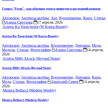
Сериал "From" - как обычная дорога приводит в настоящий кошмар
Авторское
,
Актрисы-актёры
,
Арт
,
Вдохновение
,
Кино
,
Статьи
Алина Светлова
17 апреля, 2026
Actress Ko Yoon-jeong (W Korea Beauty)
Actress Ko Yoon-jeong (W Korea Beauty)
Авторское
,
Актрисы-актёры
,
Вдохновение
,
Девушки
,
Мода
,
Модели
,
Статьи
,
Фотография
Алина Светлова
14 апреля,
2026
Actress Milly Alcock (Beyond Noise)
Actress Milly Alcock (Beyond Noise)
Авторское
,
Актрисы-актёры
,
Вдохновение
,
Девушки
,
Кино
,
Мода
,
Статьи
,
Фотография
Анатолий Север
14 апреля,
2026
Monica Bellucci (Modern Weekly)
Monica Bellucci (Modern Weekly)