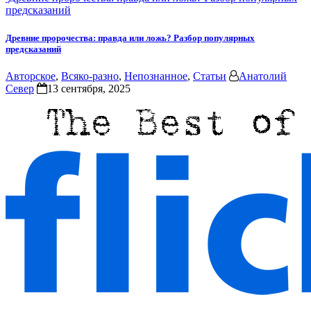
предсказаний
Древние пророчества: правда или ложь? Разбор популярных
предсказаний
Авторское
,
Всяко-разно
,
Непознанное
,
Статьи
Анатолий
Север
13 сентября, 2025