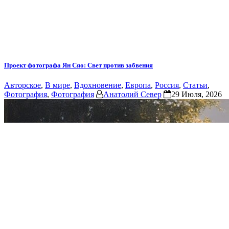
Проект фотографа Ян Сяо: Свет против забвения
Авторское
,
В мире
,
Вдохновение
,
Европа
,
Россия
,
Статьи
,
Фотография
,
Фотография
Анатолий Север
29 Июля, 2026