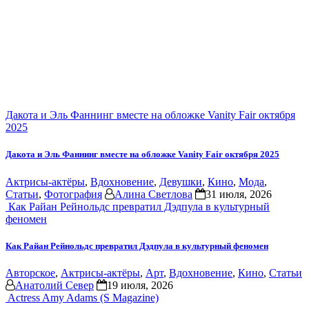
Дакота и Эль Фаннинг вместе на обложке Vanity Fair октября
2025
Дакота и Эль Фаннинг вместе на обложке Vanity Fair октября 2025
Актрисы-актёры
,
Вдохновение
,
Девушки
,
Кино
,
Мода
,
Статьи
,
Фотография
Алина Светлова
31 июля, 2026
Как Райан Рейнольдс превратил Дэдпула в культурный
феномен
Как Райан Рейнольдс превратил Дэдпула в культурный феномен
Авторское
,
Актрисы-актёры
,
Арт
,
Вдохновение
,
Кино
,
Статьи
Анатолий Север
19 июля, 2026
Actress Amy Adams (S Magazine)