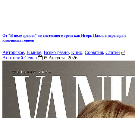
От "В поле зрения" до системного трея: как Игорь Павлов переиграл
киношных гениев
Авторское
,
В мире
,
Всяко-разно
,
Кино
,
События
,
Статьи
Анатолий Север
05 Августа, 2026