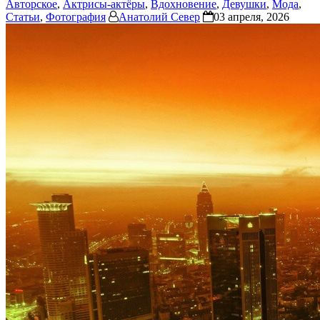
Авторское
,
Актрисы-актёры
,
Вдохновение
,
Девушки
,
Мода
,
Статьи
,
Фотография
Анатолий Север
03 апреля, 2026