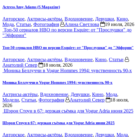
Actress Amy Adams (S Magazine)
Авторское
,
Актрисы-актёры
,
Вдохновение
,
Девушки
,
Кино
,
Мода
,
Статьи
,
Фотография
Алина Светлова
19 июля, 2026
Топ-50 сериалов HBO по версии Esquire: от "Прослушки" до
"Эйфории"
Топ-50 сериалов HBO по версии Esquire: от "Прослушки" до "Эйфории"
Авторское
,
Актрисы-актёры
,
Вдохновение
,
Кино
,
Статьи
Анатолий Север
18 июля, 2026
Моника Беллуччи в Vogue Hommes 1994: чувственность 90-х
Моника Беллуччи в Vogue Hommes 1994: чувственность 90-х
Актрисы-актёры
,
Вдохновение
,
Девушки
,
Кино
,
Мода
,
Модели
,
Статьи
,
Фотография
Анатолий Север
18 июля,
2026
Шэрон Стоун в 67: дерзкая съёмка для Vogue Adria июня 2025
Шэрон Стоун в 67: дерзкая съёмка для Vogue Adria июня 2025
Авторское
,
Актрисы-актёры
,
Вдохновение
,
Девушки
,
Мода
,