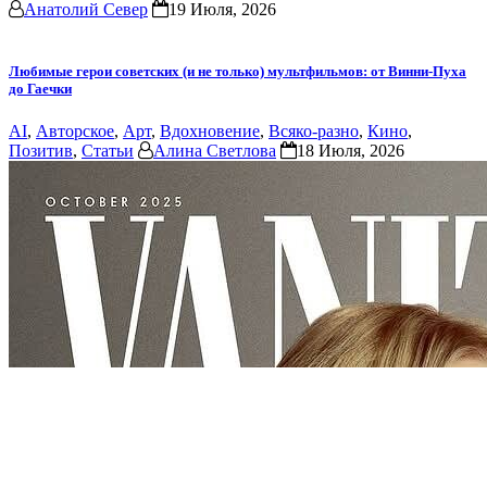
Анатолий Север
19 Июля, 2026
Любимые герои советских (и не только) мультфильмов: от Винни-Пуха
до Гаечки
AI
,
Авторское
,
Арт
,
Вдохновение
,
Всяко-разно
,
Кино
,
Позитив
,
Статьи
Алина Светлова
18 Июля, 2026