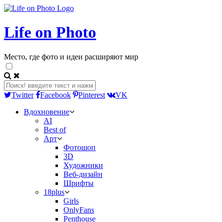
Life on Photo
Место, где фото и идеи расширяют мир
Twitter
Facebook
Pinterest
VK
Вдохновение
AI
Best of
Арт
Фотошоп
3D
Художники
Веб-дизайн
Шрифты
18plus
Girls
OnlyFans
Penthouse