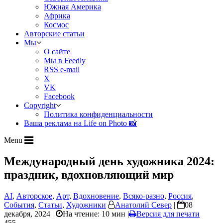
Южная Америка
Африка
Космос
Авторские статьи
Мы
О сайте
Мы в Feedly
RSS e-mail
X
VK
Facebook
Copyright
Политика конфиденциальности
Ваша реклама на Life on Photo 📸
Menu
Международный день художника 2024:
праздник, вдохновляющий мир
AI
,
Авторское
,
Арт
,
Вдохновение
,
Всяко-разно
,
Россия
,
События
,
Статьи
,
Художники
Анатолий Север
|
08
декабря, 2024 |
На чтение: 10 мин
|
Версия для печати
455