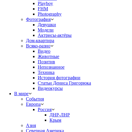
Playboy
FHM
Photography
Фотография
Девушки
Модели
Актрисы-актёры
Дом-квартира
Всяко-разно
Видео
Животные
Позитив
Непознанное
Техника
История фотографии
Статьи Дениса Григорюка
Видеокурсы
В мире
События
Европа
Россия
ДНР-ЛНР
Крым
Азия
Северная Америка