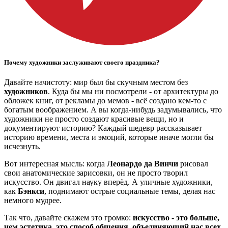
Почему художники заслуживают своего праздника?
Давайте начистоту: мир был бы скучным местом без
художников
. Куда бы мы ни посмотрели - от архитектуры до
обложек книг, от рекламы до мемов - всё создано кем-то с
богатым воображением. А вы когда-нибудь задумывались, что
художники не просто создают красивые вещи, но и
документируют историю? Каждый шедевр рассказывает
историю времени, места и эмоций, которые иначе могли бы
исчезнуть.
Вот интересная мысль: когда
Леонардо да Винчи
рисовал
свои анатомические зарисовки, он не просто творил
искусство. Он двигал науку вперёд. А уличные художники,
как
Бэнкси
, поднимают острые социальные темы, делая нас
немного мудрее.
Так что, давайте скажем это громко:
искусство - это больше,
чем эстетика, это способ общения, объединяющий нас всех.