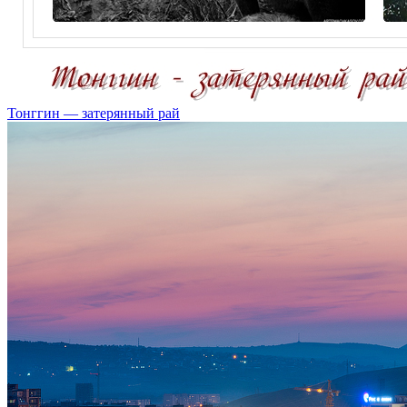
Тонггин — затерянный рай