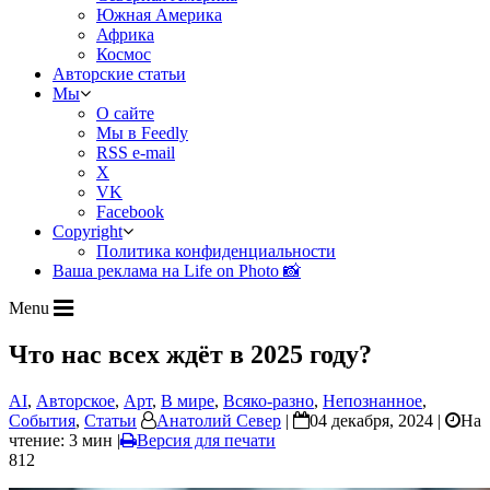
Южная Америка
Африка
Космос
Авторские статьи
Мы
О сайте
Мы в Feedly
RSS e-mail
X
VK
Facebook
Copyright
Политика конфиденциальности
Ваша реклама на Life on Photo 📸
Menu
Что нас всех ждёт в 2025 году?
AI
,
Авторское
,
Арт
,
В мире
,
Всяко-разно
,
Непознанное
,
События
,
Статьи
Анатолий Север
|
04 декабря, 2024 |
На
чтение: 3 мин
|
Версия для печати
812