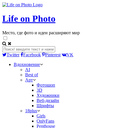
Life on Photo
Место, где фото и идеи расширяют мир
Twitter
Facebook
Pinterest
VK
Вдохновение
AI
Best of
Арт
Фотошоп
3D
Художники
Веб-дизайн
Шрифты
18plus
Girls
OnlyFans
Penthouse