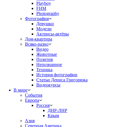
Playboy
FHM
Photography
Фотография
Девушки
Модели
Актрисы-актёры
Дом-квартира
Всяко-разно
Видео
Животные
Позитив
Непознанное
Техника
История фотографии
Статьи Дениса Григорюка
Видеокурсы
В мире
События
Европа
Россия
ДНР-ЛНР
Крым
Азия
Северная Америка