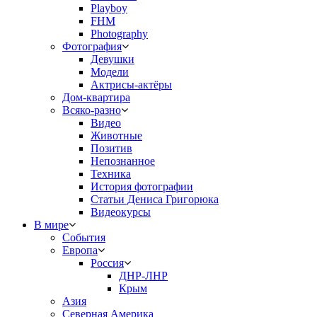
Playboy
FHM
Photography
Фотография
Девушки
Модели
Актрисы-актёры
Дом-квартира
Всяко-разно
Видео
Животные
Позитив
Непознанное
Техника
История фотографии
Статьи Дениса Григорюка
Видеокурсы
В мире
События
Европа
Россия
ДНР-ЛНР
Крым
Азия
Северная Америка