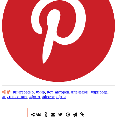
#интересно
,
#мир
,
#от_авторов
,
#пейзажи
,
#природа
,
#путешествия
,
#фото
,
#фотографии