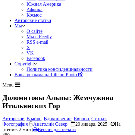
Южная Америка
Африка
Космос
Авторские статьи
Мы
О сайте
Мы в Feedly
RSS e-mail
X
VK
Facebook
Copyright
Политика конфиденциальности
Ваша реклама на Life on Photo 📸
Menu
Доломитовы Альпы: Жемчужина
Итальянских Гор
Авторское
,
В мире
,
Вдохновение
,
Европа
,
Статьи
,
Фотография
Анатолий Север
|
20 января, 2025 |
На
чтение: 2 мин
|
Версия для печати
450