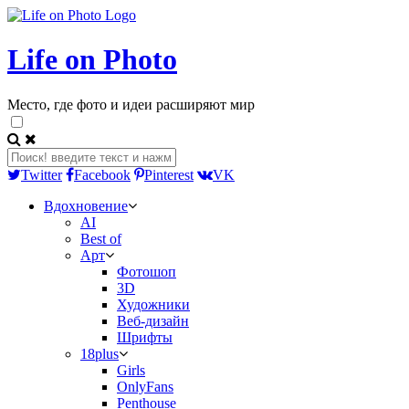
Life on Photo
Место, где фото и идеи расширяют мир
Twitter
Facebook
Pinterest
VK
Вдохновение
AI
Best of
Арт
Фотошоп
3D
Художники
Веб-дизайн
Шрифты
18plus
Girls
OnlyFans
Penthouse