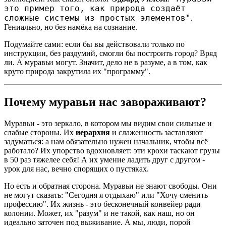
это пример того, как природа создаёт
сложные системы из простых элементов"
.
Гениально, но без намёка на сознание.
Подумайте сами: если бы вы действовали только по
инструкции, без раздумий, смогли бы построить город? Вряд
ли. А муравьи могут. Значит, дело не в разуме, а в том, как
круто природа закрутила их "программу".
Почему муравьи нас завораживают?
Муравьи - это зеркало, в котором мы видим свои сильные и
слабые стороны. Их
иерархия
и слаженность заставляют
задуматься: а нам обязательно нужен начальник, чтобы всё
работало? Их упорство вдохновляет: эти крохи таскают грузы
в 50 раз тяжелее себя! А их умение ладить друг с другом -
урок для нас, вечно спорящих о пустяках.
Но есть и обратная сторона. Муравьи не знают свободы. Они
не могут сказать: "Сегодня я отдыхаю" или "Хочу сменить
профессию". Их жизнь - это бесконечный конвейер ради
колонии. Может, их "разум" и не такой, как наш, но он
идеально заточен под выживание. А мы, люди, порой