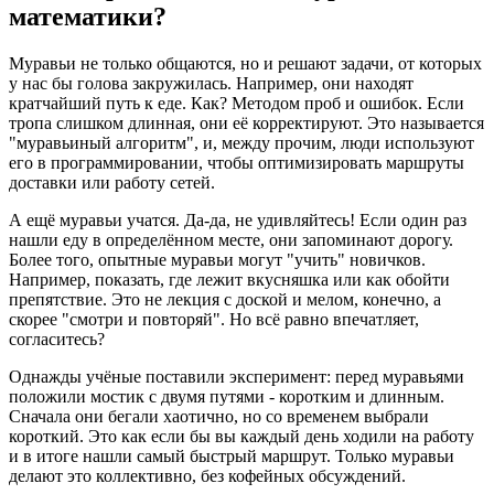
математики?
Муравьи не только общаются, но и решают задачи, от которых
у нас бы голова закружилась. Например, они находят
кратчайший путь к еде. Как? Методом проб и ошибок. Если
тропа слишком длинная, они её корректируют. Это называется
"муравьиный алгоритм", и, между прочим, люди используют
его в программировании, чтобы оптимизировать маршруты
доставки или работу сетей.
А ещё муравьи учатся. Да-да, не удивляйтесь! Если один раз
нашли еду в определённом месте, они запоминают дорогу.
Более того, опытные муравьи могут "учить" новичков.
Например, показать, где лежит вкусняшка или как обойти
препятствие. Это не лекция с доской и мелом, конечно, а
скорее "смотри и повторяй". Но всё равно впечатляет,
согласитесь?
Однажды учёные поставили эксперимент: перед муравьями
положили мостик с двумя путями - коротким и длинным.
Сначала они бегали хаотично, но со временем выбрали
короткий. Это как если бы вы каждый день ходили на работу
и в итоге нашли самый быстрый маршрут. Только муравьи
делают это коллективно, без кофейных обсуждений.