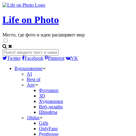
Life on Photo
Место, где фото и идеи расширяют мир
Twitter
Facebook
Pinterest
VK
Вдохновение
AI
Best of
Арт
Фотошоп
3D
Художники
Веб-дизайн
Шрифты
18plus
Girls
OnlyFans
Penthouse