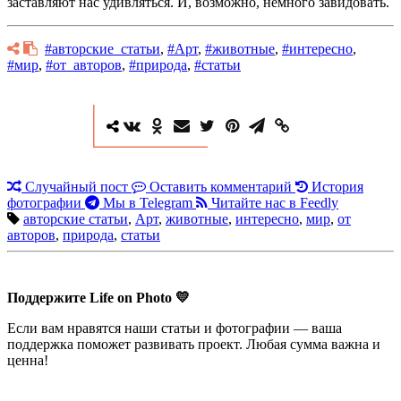
заставляют нас удивляться. И, возможно, немного завидовать.
#авторские_статьи
,
#Арт
,
#животные
,
#интересно
,
#мир
,
#от_авторов
,
#природа
,
#статьи
Случайный пост
Оставить комментарий
История
фотографии
Мы в Telegram
Читайте нас в Feedly
авторские статьи
,
Арт
,
животные
,
интересно
,
мир
,
от
авторов
,
природа
,
статьи
Поддержите Life on Photo 💛
Если вам нравятся наши статьи и фотографии — ваша
поддержка поможет развивать проект. Любая сумма важна и
ценна!