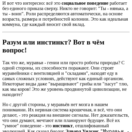
И вот что интересно: всё это
социальное поведение
работает
без единого приказа сверху. Никто не говорит: "Ты - нянька, а
ты - воин". Роли распределяются автоматически, на основе
возраста, размера и потребностей колонии. Это как идеальная
коммуна, где каждый вносит свой вклад.
Разум или инстинкт? Вот в чём
вопрос!
Так что же, муравьи - гении или просто роботы природы? С
одной стороны, их способности поражают. Они строят
муравейники с вентиляцией и "складами", находят еду в
самых сложных условиях, действуют как единый организм.
Некоторые виды даже "выращивают" грибы или "пасут" тлю,
как мы коров! Это же уровень продвинутой цивилизации, не
находите?
Но с другой стороны, у муравьёв нет мозга в нашем
понимании. Их нервная система крошечная, и всё, что они
делают, - это реакция на внешние сигналы. Нет доказательств,
что они думают, мечтают или планируют будущее. Всё их
"умное" поведение - это
инстинкт
, отшлифованный
"Муравьи -
эволюцией. Как сказал биолог
Эдвард Уилсон
: