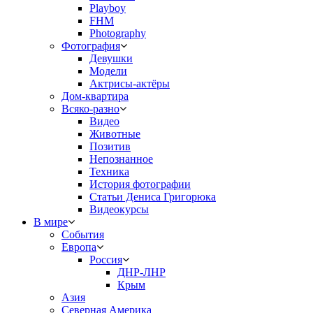
Playboy
FHM
Photography
Фотография
Девушки
Модели
Актрисы-актёры
Дом-квартира
Всяко-разно
Видео
Животные
Позитив
Непознанное
Техника
История фотографии
Статьи Дениса Григорюка
Видеокурсы
В мире
События
Европа
Россия
ДНР-ЛНР
Крым
Азия
Северная Америка