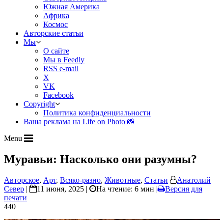
Южная Америка
Африка
Космос
Авторские статьи
Мы
О сайте
Мы в Feedly
RSS e-mail
X
VK
Facebook
Copyright
Политика конфиденциальности
Ваша реклама на Life on Photo 📸
Menu
Муравьи: Насколько они разумны?
Авторское
,
Арт
,
Всяко-разно
,
Животные
,
Статьи
Анатолий
Север
|
11 июня, 2025 |
На чтение: 6 мин
|
Версия для
печати
440