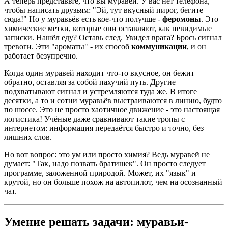
А теперь представьте, что вы муравей. У вас нет телефона,
чтобы написать друзьям: "Эй, тут вкусный пирог, бегите
сюда!" Но у муравьёв есть кое-что получше -
феромоны
. Это
химические метки, которые они оставляют, как невидимые
записки. Нашёл еду? Оставь след. Увидел врага? Брось сигнал
тревоги. Эти "ароматы" - их способ
коммуникации
, и он
работает безупречно.
Когда один муравей находит что-то вкусное, он бежит
обратно, оставляя за собой пахучий путь. Другие
подхватывают сигнал и устремляются туда же. В итоге
десятки, а то и сотни муравьёв выстраиваются в линию, будто
по шоссе. Это не просто хаотичное движение - это настоящая
логистика! Учёные даже сравнивают такие тропы с
интернетом: информация передаётся быстро и точно, без
лишних слов.
Но вот вопрос: это ум или просто химия? Ведь муравей не
думает: "Так, надо позвать братишек". Он просто следует
программе, заложенной природой. Может, их "язык" и
крутой, но он больше похож на автопилот, чем на осознанный
чат.
Умение решать задачи: муравьи-