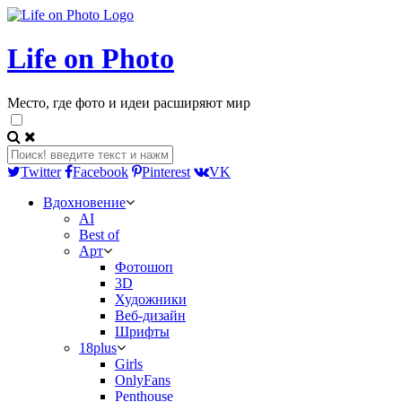
Life on Photo
Место, где фото и идеи расширяют мир
Twitter
Facebook
Pinterest
VK
Вдохновение
AI
Best of
Арт
Фотошоп
3D
Художники
Веб-дизайн
Шрифты
18plus
Girls
OnlyFans
Penthouse