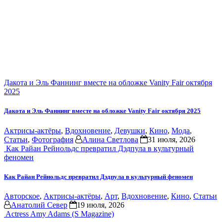
Дакота и Эль Фаннинг вместе на обложке Vanity Fair октября
2025
Дакота и Эль Фаннинг вместе на обложке Vanity Fair октября 2025
Актрисы-актёры
,
Вдохновение
,
Девушки
,
Кино
,
Мода
,
Статьи
,
Фотография
Алина Светлова
31 июля, 2026
Как Райан Рейнольдс превратил Дэдпула в культурный
феномен
Как Райан Рейнольдс превратил Дэдпула в культурный феномен
Авторское
,
Актрисы-актёры
,
Арт
,
Вдохновение
,
Кино
,
Статьи
Анатолий Север
19 июля, 2026
Actress Amy Adams (S Magazine)