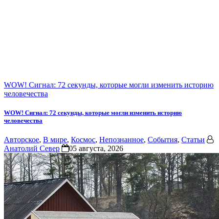
WOW! Сигнал: 72 секунды, которые могли изменить историю
человечества
WOW! Сигнал: 72 секунды, которые могли изменить историю
человечества
Авторское
,
В мире
,
Космос
,
Непознанное
,
События
,
Статьи
Анатолий Север
05 августа, 2026