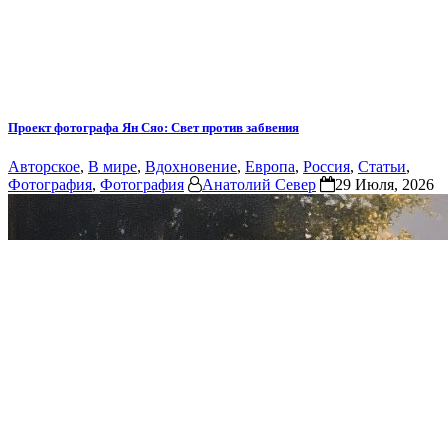
Проект фотографа Ян Сяо: Свет против забвения
Авторское
,
В мире
,
Вдохновение
,
Европа
,
Россия
,
Статьи
,
Фотография
,
Фотография
Анатолий Север
29 Июля, 2026