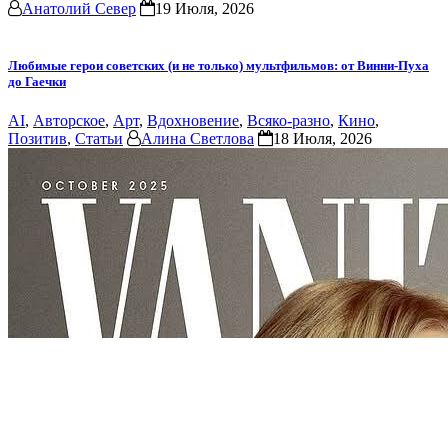
Анатолий Север
19 Июля, 2026
Любимые герои советских (и не только) мультфильмов: от Винни-Пуха
до Гаечки
AI
,
Авторское
,
Арт
,
Вдохновение
,
Всяко-разно
,
Кино
,
Позитив
,
Статьи
Алина Светлова
18 Июля, 2026