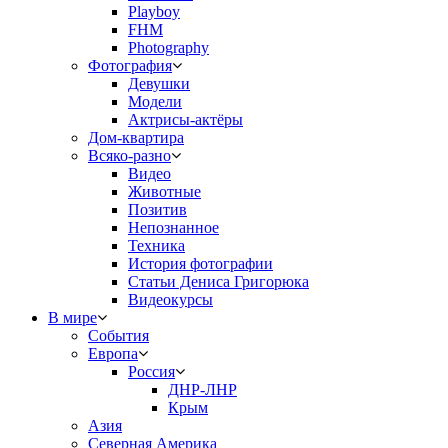
Playboy
FHM
Photography
Фотография
Девушки
Модели
Актрисы-актёры
Дом-квартира
Всяко-разно
Видео
Животные
Позитив
Непознанное
Техника
История фотографии
Статьи Дениса Григорюка
Видеокурсы
В мире
События
Европа
Россия
ДНР-ЛНР
Крым
Азия
Северная Америка