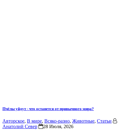
Пчёлы уйдут - что останется от привычного мира?
Авторское
,
В мире
,
Всяко-разно
,
Животные
,
Статьи
Анатолий Север
28 Июля, 2026