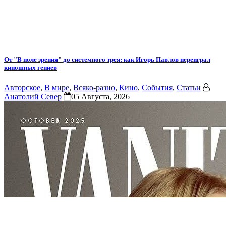
От "В поле зрения" до системного трея: как Игорь Павлов переиграл
киношных гениев
Авторское
,
В мире
,
Всяко-разно
,
Кино
,
События
,
Статьи
Анатолий Север
05 Августа, 2026