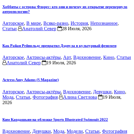
Хоббиты с острова Флорес: кто они и почему их открытие перевернуло
антропологию?
Авторское
,
В мире
,
Всяко-разно
,
История
,
Непознанное
,
Статьи
Анатолий Север
28 Июля, 2026
Как Райан Рейнольдс превратил Дэдпула в культурный феномен
Авторское
,
Актрисы-актёры
,
Арт
,
Вдохновение
,
Кино
,
Статьи
Анатолий Север
19 Июля, 2026
Actress Amy Adams (S Magazine)
Авторское
,
Актрисы-актёры
,
Вдохновение
,
Девушки
,
Кино
,
Мода
,
Статьи
,
Фотография
Алина Светлова
19 Июля,
2026
Ким Кардашьян на обложке Sports Illustrated Swimsuit 2022
Вдохновение
,
Девушки
,
Мода
,
Модели
,
Статьи
,
Фотография