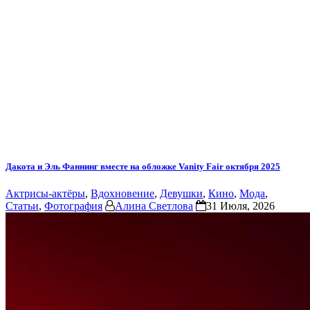
Дакота и Эль Фаннинг вместе на обложке Vanity Fair октября 2025
Актрисы-актёры
,
Вдохновение
,
Девушки
,
Кино
,
Мода
,
Статьи
,
Фотография
Алина Светлова
31 Июля, 2026