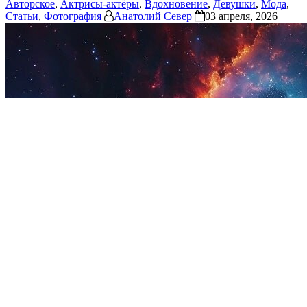
Авторское
,
Актрисы-актёры
,
Вдохновение
,
Девушки
,
Мода
,
Статьи
,
Фотография
Анатолий Север
03 апреля, 2026