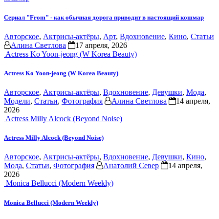
Сериал "From" - как обычная дорога приводит в настоящий кошмар
Авторское
,
Актрисы-актёры
,
Арт
,
Вдохновение
,
Кино
,
Статьи
Алина Светлова
17 апреля, 2026
Actress Ko Yoon-jeong (W Korea Beauty)
Actress Ko Yoon-jeong (W Korea Beauty)
Авторское
,
Актрисы-актёры
,
Вдохновение
,
Девушки
,
Мода
,
Модели
,
Статьи
,
Фотография
Алина Светлова
14 апреля,
2026
Actress Milly Alcock (Beyond Noise)
Actress Milly Alcock (Beyond Noise)
Авторское
,
Актрисы-актёры
,
Вдохновение
,
Девушки
,
Кино
,
Мода
,
Статьи
,
Фотография
Анатолий Север
14 апреля,
2026
Monica Bellucci (Modern Weekly)
Monica Bellucci (Modern Weekly)