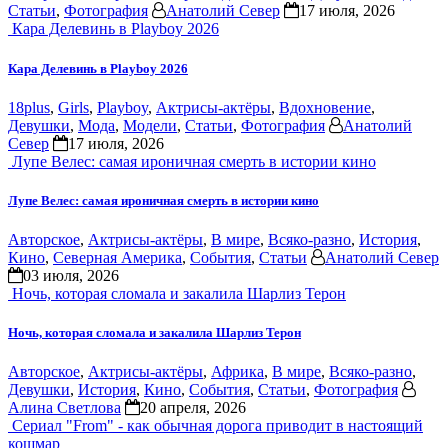
Статьи
,
Фотография
Анатолий Север
17 июля, 2026
Кара Делевинь в Playboy 2026
Кара Делевинь в Playboy 2026
18plus
,
Girls
,
Playboy
,
Актрисы-актёры
,
Вдохновение
,
Девушки
,
Мода
,
Модели
,
Статьи
,
Фотография
Анатолий
Север
17 июля, 2026
Лупе Велес: самая ироничная смерть в истории кино
Лупе Велес: самая ироничная смерть в истории кино
Авторское
,
Актрисы-актёры
,
В мире
,
Всяко-разно
,
История
,
Кино
,
Северная Америка
,
События
,
Статьи
Анатолий Север
03 июля, 2026
Ночь, которая сломала и закалила Шарлиз Терон
Ночь, которая сломала и закалила Шарлиз Терон
Авторское
,
Актрисы-актёры
,
Африка
,
В мире
,
Всяко-разно
,
Девушки
,
История
,
Кино
,
События
,
Статьи
,
Фотография
Алина Светлова
20 апреля, 2026
Сериал "From" - как обычная дорога приводит в настоящий
кошмар