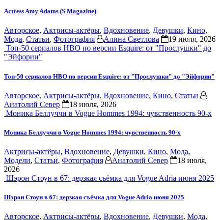
Actress Amy Adams (S Magazine)
Авторское
,
Актрисы-актёры
,
Вдохновение
,
Девушки
,
Кино
,
Мода
,
Статьи
,
Фотография
Алина Светлова
19 июля, 2026
Топ-50 сериалов HBO по версии Esquire: от "Прослушки" до
"Эйфории"
Топ-50 сериалов HBO по версии Esquire: от "Прослушки" до "Эйфории"
Авторское
,
Актрисы-актёры
,
Вдохновение
,
Кино
,
Статьи
Анатолий Север
18 июля, 2026
Моника Беллуччи в Vogue Hommes 1994: чувственность 90-х
Моника Беллуччи в Vogue Hommes 1994: чувственность 90-х
Актрисы-актёры
,
Вдохновение
,
Девушки
,
Кино
,
Мода
,
Модели
,
Статьи
,
Фотография
Анатолий Север
18 июля,
2026
Шэрон Стоун в 67: дерзкая съёмка для Vogue Adria июня 2025
Шэрон Стоун в 67: дерзкая съёмка для Vogue Adria июня 2025
Авторское
,
Актрисы-актёры
,
Вдохновение
,
Девушки
,
Мода
,