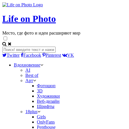
Life on Photo
Место, где фото и идеи расширяют мир
Twitter
Facebook
Pinterest
VK
Вдохновение
AI
Best of
Арт
Фотошоп
3D
Художники
Веб-дизайн
Шрифты
18plus
Girls
OnlyFans
Penthouse