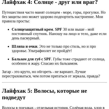
Лайфхак 4: Солнце - друг или враг?
Путешествия часто манят солнцем - море, горы, прогулки. Но
без защиты оно может здорово подпортить настроение. Мои
правила просты:
Солнцезащитный крем
.
SPF
30 или выше - мой
постоянный спутник. Наношу на лицо и тело, даже если
день пасмурный.
Шляпа и очки
. Это не только про стиль, но и про
здоровье. Ультрафиолет не пройдёт!
Бальзам для губ с SPF
. Губы тоже страдают от солнца,
особенно в жару. Спасаю их бальзамом.
Загар - это круто, но обгореть - не вариант. Лучше
перестраховаться, чем потом прятаться от зеркала, правда?
Лайфхак 5: Волосы, которые не
подведут
Волосы в поездках - отдельная история. Солёная вода, хлор в