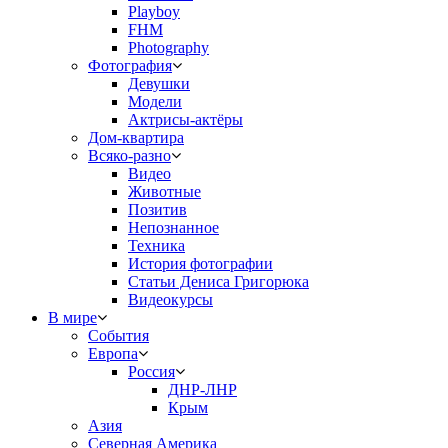
Playboy
FHM
Photography
Фотография
Девушки
Модели
Актрисы-актёры
Дом-квартира
Всяко-разно
Видео
Животные
Позитив
Непознанное
Техника
История фотографии
Статьи Дениса Григорюка
Видеокурсы
В мире
События
Европа
Россия
ДНР-ЛНР
Крым
Азия
Северная Америка