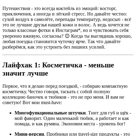
Путешествия - это всегда коктейль из эмоций: восторг,
приключения, а иногда и лёгкий стресс. Но давайте честно:
сухой воздух в самолёте, перепады температур, недосып - всё
это не лучшие друзья нашей кожи и волос. А ведь хочется не
только классные фотки в Инстаграм*, но и чувствовать себя
уверенно вживую, согласны? 😊 Когда ты выглядишь хорошо,
любая поездка становится чуточку ярче. Так что давайте
разберёмся, как это устроить без лишних усилий.
Лайфхак 1: Косметичка - меньше
значит лучше
Первое, что я делаю перед поездкой, - собираю компактную
косметичку. Честно говоря, таскать с собой полную
коллекцию баночек и тюбиков - это не про меня. И вам не
советую! Вот мои must-have:
Многофункциональные штучки
. Тинт для губ и щёк -
мой фаворит. Один маленький тюбик, а работает и как
помада, и как румяна. Экономия места - уровень бог!
Мини-версии
. Пробники или travel-size продукты - это