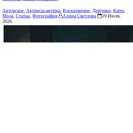
Авторское
,
Актрисы-актёры
,
Вдохновение
,
Девушки
,
Кино
,
Мода
,
Статьи
,
Фотография
Алина Светлова
19 Июля,
2026