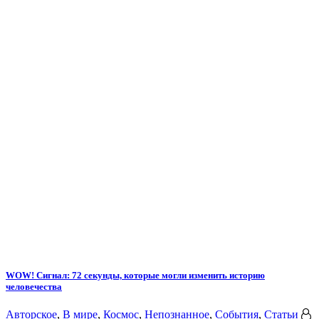
WOW! Сигнал: 72 секунды, которые могли изменить историю
человечества
Авторское
,
В мире
,
Космос
,
Непознанное
,
События
,
Статьи