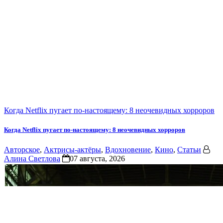
Когда Netflix пугает по-настоящему: 8 неочевидных хорроров
Когда Netflix пугает по-настоящему: 8 неочевидных хорроров
Авторское
,
Актрисы-актёры
,
Вдохновение
,
Кино
,
Статьи
Алина Светлова
07 августа, 2026