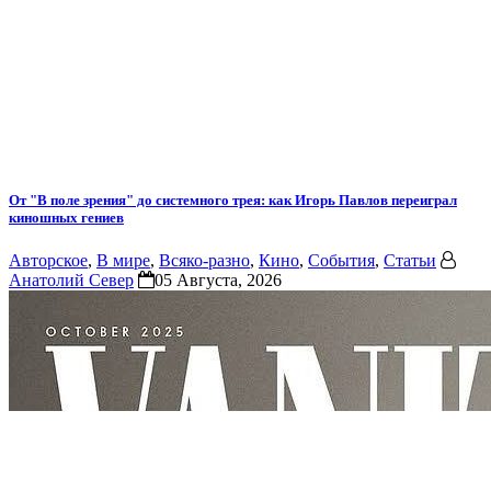
От "В поле зрения" до системного трея: как Игорь Павлов переиграл
киношных гениев
Авторское
,
В мире
,
Всяко-разно
,
Кино
,
События
,
Статьи
Анатолий Север
05 Августа, 2026