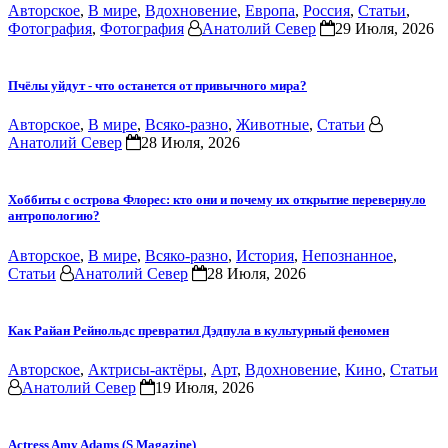
Авторское
,
В мире
,
Вдохновение
,
Европа
,
Россия
,
Статьи
,
Фотография
,
Фотография
Анатолий Север
29 Июля, 2026
Пчёлы уйдут - что останется от привычного мира?
Авторское
,
В мире
,
Всяко-разно
,
Животные
,
Статьи
Анатолий Север
28 Июля, 2026
Хоббиты с острова Флорес: кто они и почему их открытие перевернуло
антропологию?
Авторское
,
В мире
,
Всяко-разно
,
История
,
Непознанное
,
Статьи
Анатолий Север
28 Июля, 2026
Как Райан Рейнольдс превратил Дэдпула в культурный феномен
Авторское
,
Актрисы-актёры
,
Арт
,
Вдохновение
,
Кино
,
Статьи
Анатолий Север
19 Июля, 2026
Actress Amy Adams (S Magazine)