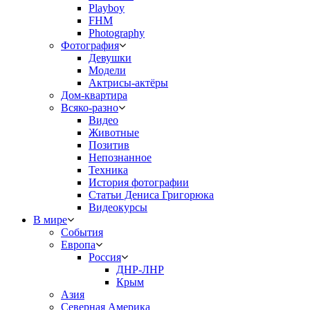
Playboy
FHM
Photography
Фотография
Девушки
Модели
Актрисы-актёры
Дом-квартира
Всяко-разно
Видео
Животные
Позитив
Непознанное
Техника
История фотографии
Статьи Дениса Григорюка
Видеокурсы
В мире
События
Европа
Россия
ДНР-ЛНР
Крым
Азия
Северная Америка