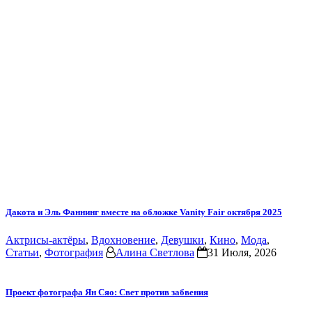
Дакота и Эль Фаннинг вместе на обложке Vanity Fair октября 2025
Актрисы-актёры
,
Вдохновение
,
Девушки
,
Кино
,
Мода
,
Статьи
,
Фотография
Алина Светлова
31 Июля, 2026
Проект фотографа Ян Сяо: Свет против забвения