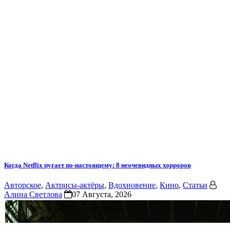
Когда Netflix пугает по-настоящему: 8 неочевидных хорроров
Авторское
,
Актрисы-актёры
,
Вдохновение
,
Кино
,
Статьи
Алина Светлова
07 Августа, 2026