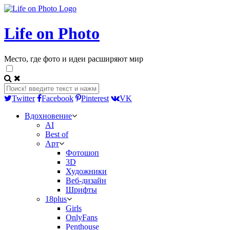
Life on Photo
Место, где фото и идеи расширяют мир
Twitter
Facebook
Pinterest
VK
Вдохновение
AI
Best of
Арт
Фотошоп
3D
Художники
Веб-дизайн
Шрифты
18plus
Girls
OnlyFans
Penthouse