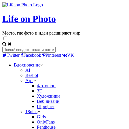
Life on Photo
Место, где фото и идеи расширяют мир
Twitter
Facebook
Pinterest
VK
Вдохновение
AI
Best of
Арт
Фотошоп
3D
Художники
Веб-дизайн
Шрифты
18plus
Girls
OnlyFans
Penthouse