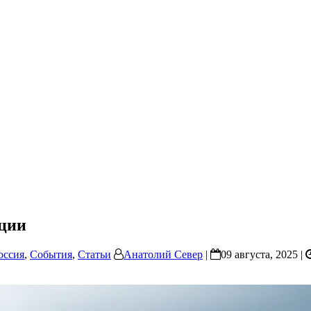
иции
оссия
,
События
,
Статьи
Анатолий Север
|
09 августа, 2025 |