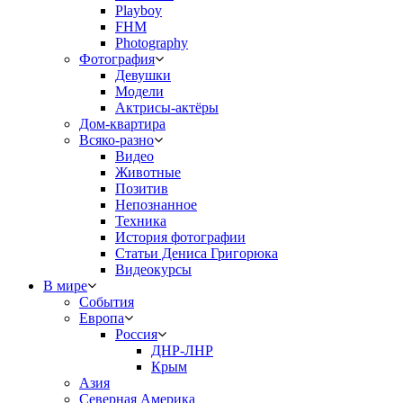
Playboy
FHM
Photography
Фотография
Девушки
Модели
Актрисы-актёры
Дом-квартира
Всяко-разно
Видео
Животные
Позитив
Непознанное
Техника
История фотографии
Статьи Дениса Григорюка
Видеокурсы
В мире
События
Европа
Россия
ДНР-ЛНР
Крым
Азия
Северная Америка