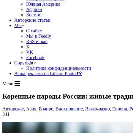
Южная Америка
Африка
Космос
Авторские статьи
Мы
О сайте
Мы в Feedly
RSS e-mail
X
VK
Facebook
Copyright
Политика конфиденциальности
Ваша реклама на Life on Photo 📸
Menu
Коренные народы России: живые трад
Авторское
,
Азия
,
В мире
,
Вдохновение
,
Всяко-разно
,
Европа
,
Р
341