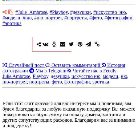
#Julie_Ambrose
,
#Playboy
,
#девушки
,
#искусство_ню
,
#модели
,
#ню
,
#ню_портрет
,
#портреты
,
#фото
,
#фотографии
,
#эротика
Случайный пост
Оставить комментарий
История
фотографии
Мы в Telegram
Читайте нас в Feedly
Julie Ambrose
,
Playboy
,
девушки
,
искусство ню
,
модели
,
ню
,
ню-портрет
,
портреты
,
фото
,
фотографии
,
эротика
Если этот сайт оказался для вас интересным и полезным, мы
будем благодарны за любую оказанную поддержку. Вы можете
пожертвовать любую сумму на оплату домена, хостинга и
других сопутствующих расходов. Благодарим вас за внимание
и поддержку!