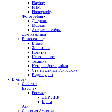
Playboy
FHM
Photography
Фотография
Девушки
Модели
Актрисы-актёры
Дом-квартира
Всяко-разно
Видео
Животные
Позитив
Непознанное
Техника
История фотографии
Статьи Дениса Григорюка
Видеокурсы
В мире
События
Европа
Россия
ДНР-ЛНР
Крым
Азия
Северная Америка