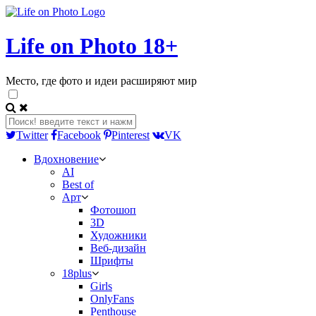
Life on Photo 18+
Место, где фото и идеи расширяют мир
Twitter
Facebook
Pinterest
VK
Вдохновение
AI
Best of
Арт
Фотошоп
3D
Художники
Веб-дизайн
Шрифты
18plus
Girls
OnlyFans
Penthouse