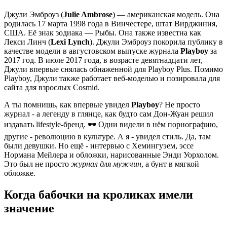
Джули Эмброуз (
Julie Ambrose
) — американская модель. Она
родилась 17 марта 1998 года в Винчестере, штат Вирджиния,
США. Её знак зодиака — Рыбы. Она также известна как
Лекси Линч (
Lexi Lynch
). Джули Эмброуз покорила публику в
качестве модели в августовском выпуске журнала
Playboy
за
2017 год. В июле 2017 года, в возрасте девятнадцати лет,
Джули впервые снялась обнаженной для Playboy Plus. Помимо
Playboy, Джули также работает веб-моделью и позировала для
сайта для взрослых Cosmid.
А ты помнишь, как впервые увидел
Playboy
? Не просто
журнал - а легенду в глянце, как будто сам Дон-Жуан решил
издавать lifestyle-бренд. 🕶️ Одни видели в нём порнографию,
другие - революцию в культуре. А я - увидел стиль. Да, там
были девушки. Но ещё - интервью с Хемингуэем, эссе
Нормана Мейлера и обложки, нарисованные Энди Уорхолом.
Это был не просто
журнал для мужчин
, а бунт в мягкой
обложке.
Когда бабочки на кроликах имели
значение