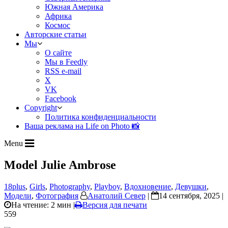
Южная Америка
Африка
Космос
Авторские статьи
Мы
О сайте
Мы в Feedly
RSS e-mail
X
VK
Facebook
Copyright
Политика конфиденциальности
Ваша реклама на Life on Photo 📸
Menu
Model Julie Ambrose
18plus
,
Girls
,
Photography
,
Playboy
,
Вдохновение
,
Девушки
,
Модели
,
Фотография
Анатолий Север
|
14 сентября, 2025 |
На чтение: 2 мин
|
Версия для печати
559