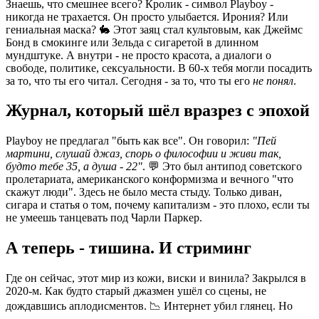
Знаешь, что смешнее всего? Кролик - символ Playboy -
никогда не трахается. Он просто улыбается. Ирония? Или
гениальная маска? 🐇 Этот заяц стал культовым, как Джеймс
Бонд в смокинге или Зельда с сигаретой в длинном
мундштуке. А внутри - не просто красота, а диалоги о
свободе, политике, сексуальности. В 60-х тебя могли посадить
за то, что ты его читал. Сегодня - за то, что ты его
не понял
.
Журнал, который шёл вразрез с эпохой
Playboy не предлагал "быть как все". Он говорил:
"Пей
мартини, слушай джаз, спорь о философии и живи так,
будто тебе 35, а душа - 22"
. 💬 Это был антипод советского
пролетариата, американского конформизма и вечного "что
скажут люди". Здесь не было места стыду. Только диван,
сигара и статья о том, почему капитализм - это плохо, если ты
не умеешь танцевать под Чарли Паркер.
А теперь - тишина. И стриминг
Где он сейчас, этот мир из кожи, виски и винила? Закрылся в
2020-м. Как будто старый джазмен ушёл со сцены, не
дождавшись аплодисментов. 📉 Интернет убил глянец. Но