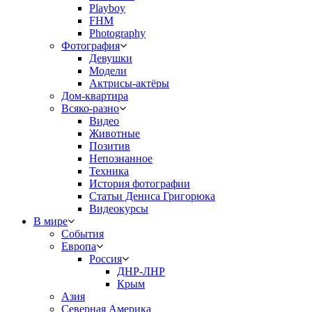
Playboy
FHM
Photography
Фотография
Девушки
Модели
Актрисы-актёры
Дом-квартира
Всяко-разно
Видео
Животные
Позитив
Непознанное
Техника
История фотографии
Статьи Дениса Григорюка
Видеокурсы
В мире
События
Европа
Россия
ДНР-ЛНР
Крым
Азия
Северная Америка