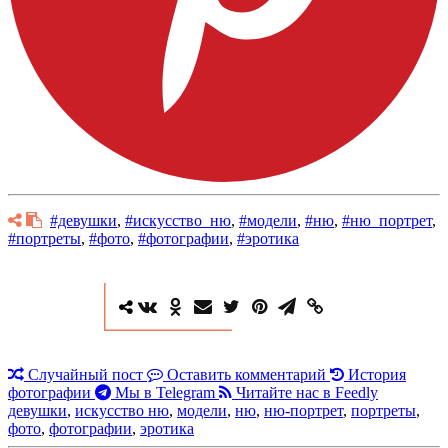
#девушки
,
#искусство_ню
,
#модели
,
#ню
,
#ню_портрет
,
#портреты
,
#фото
,
#фотографии
,
#эротика
Случайный пост
Оставить комментарий
История
фотографии
Мы в Telegram
Читайте нас в Feedly
девушки
,
искусство ню
,
модели
,
ню
,
ню-портрет
,
портреты
,
фото
,
фотографии
,
эротика