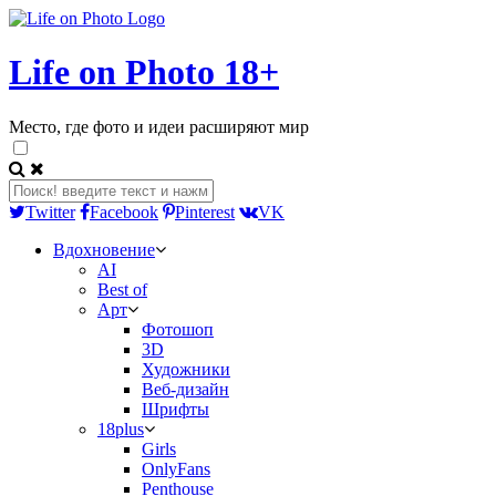
Life on Photo 18+
Место, где фото и идеи расширяют мир
Twitter
Facebook
Pinterest
VK
Вдохновение
AI
Best of
Арт
Фотошоп
3D
Художники
Веб-дизайн
Шрифты
18plus
Girls
OnlyFans
Penthouse