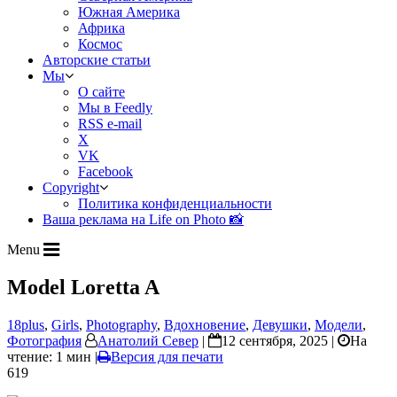
Южная Америка
Африка
Космос
Авторские статьи
Мы
О сайте
Мы в Feedly
RSS e-mail
X
VK
Facebook
Copyright
Политика конфиденциальности
Ваша реклама на Life on Photo 📸
Menu
Model Loretta A
18plus
,
Girls
,
Photography
,
Вдохновение
,
Девушки
,
Модели
,
Фотография
Анатолий Север
|
12 сентября, 2025 |
На
чтение: 1 мин
|
Версия для печати
619