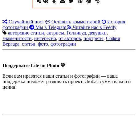
Случайный пост
Оставить комментарий
История
фотографии
Мы в Telegram
Читайте нас в Feedly
авторские статьи
,
актрисы
,
Голливуд
,
девушки
,
знаменитости
,
интересно
,
от авторов
,
портреты
,
София
Вергара
,
статьи
,
фото
,
фотографии
Поддержите Life on Photo 💛
Если вам нравятся наши статьи и фотографии — ваша
поддержка поможет развивать проект. Любая сумма важна и
ценна!
Недорогая реклама в этом блоге