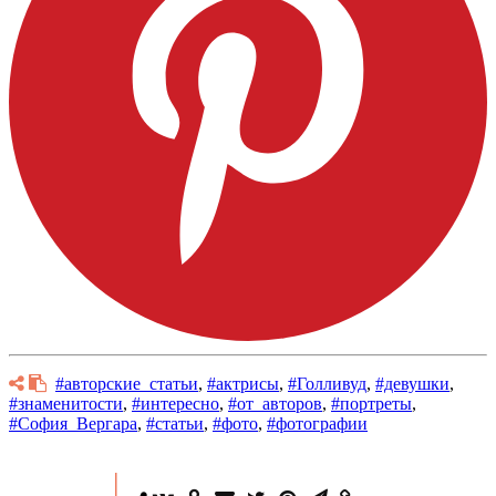
#авторские_статьи
,
#актрисы
,
#Голливуд
,
#девушки
,
#знаменитости
,
#интересно
,
#от_авторов
,
#портреты
,
#София_Вергара
,
#статьи
,
#фото
,
#фотографии