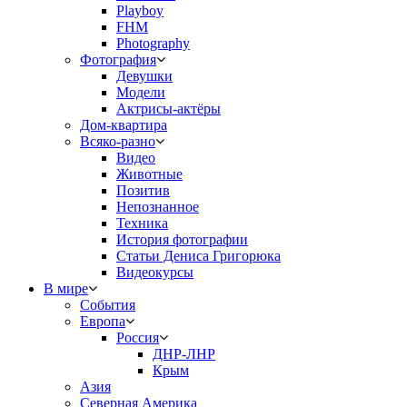
Playboy
FHM
Photography
Фотография
Девушки
Модели
Актрисы-актёры
Дом-квартира
Всяко-разно
Видео
Животные
Позитив
Непознанное
Техника
История фотографии
Статьи Дениса Григорюка
Видеокурсы
В мире
События
Европа
Россия
ДНР-ЛНР
Крым
Азия
Северная Америка