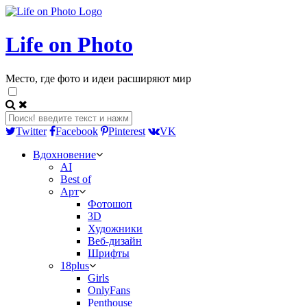
Life on Photo
Место, где фото и идеи расширяют мир
Twitter
Facebook
Pinterest
VK
Вдохновение
AI
Best of
Арт
Фотошоп
3D
Художники
Веб-дизайн
Шрифты
18plus
Girls
OnlyFans
Penthouse