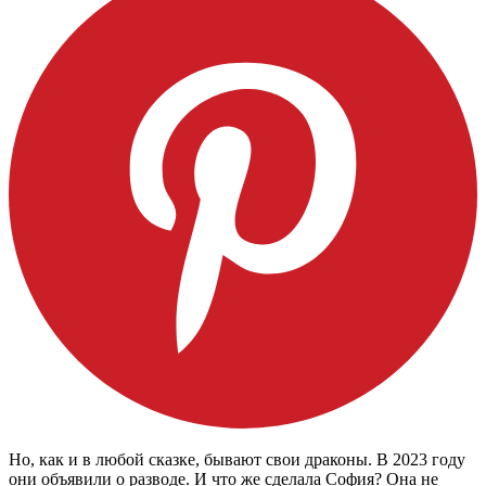
Но, как и в любой сказке, бывают свои драконы. В 2023 году
они объявили о разводе. И что же сделала София? Она не