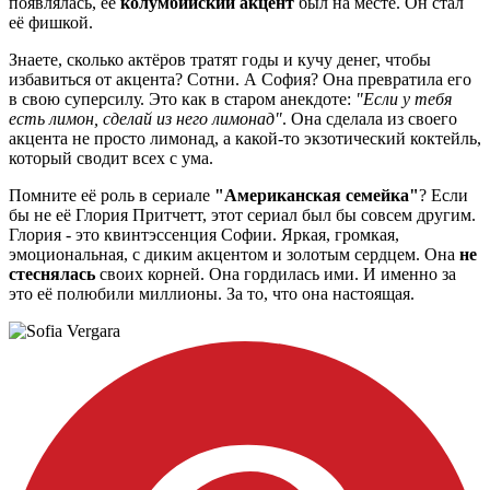
появлялась, её
колумбийский акцент
был на месте. Он стал
её фишкой.
Знаете, сколько актёров тратят годы и кучу денег, чтобы
избавиться от акцента? Сотни. А София? Она превратила его
в свою суперсилу. Это как в старом анекдоте:
"Если у тебя
есть лимон, сделай из него лимонад"
. Она сделала из своего
акцента не просто лимонад, а какой-то экзотический коктейль,
который сводит всех с ума.
Помните её роль в сериале
"Американская семейка"
? Если
бы не её Глория Притчетт, этот сериал был бы совсем другим.
Глория - это квинтэссенция Софии. Яркая, громкая,
эмоциональная, с диким акцентом и золотым сердцем. Она
не
стеснялась
своих корней. Она гордилась ими. И именно за
это её полюбили миллионы. За то, что она настоящая.