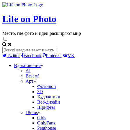
Life on Photo
Место, где фото и идеи расширяют мир
Twitter
Facebook
Pinterest
VK
Вдохновение
AI
Best of
Арт
Фотошоп
3D
Художники
Веб-дизайн
Шрифты
18plus
Girls
OnlyFans
Penthouse