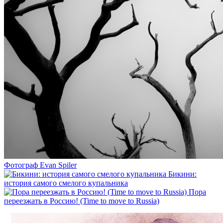
Фотограф Evan Spiler
Бикини:
история самого смелого купальника
Пора
переезжать в Россию! (Time to move to Russia)