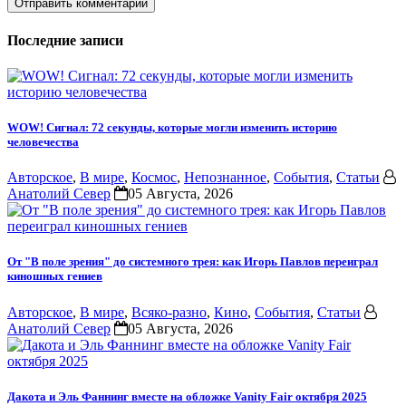
Последние записи
WOW! Сигнал: 72 секунды, которые могли изменить историю
человечества
Авторское
,
В мире
,
Космос
,
Непознанное
,
События
,
Статьи
Анатолий Север
05 Августа, 2026
От "В поле зрения" до системного трея: как Игорь Павлов переиграл
киношных гениев
Авторское
,
В мире
,
Всяко-разно
,
Кино
,
События
,
Статьи
Анатолий Север
05 Августа, 2026
Дакота и Эль Фаннинг вместе на обложке Vanity Fair октября 2025