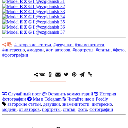
#авторские_статьи
,
#девушки
,
#знаменитости
,
#интересно
,
#модели
,
#от_авторов
,
#портреты
,
#статьи
,
#фото
,
#фотографии
Случайный пост
Оставить комментарий
История
фотографии
Мы в Telegram
Читайте нас в Feedly
авторские статьи
,
девушки
,
знаменитости
,
интересно
,
модели
,
от авторов
,
портреты
,
статьи
,
фото
,
фотографии