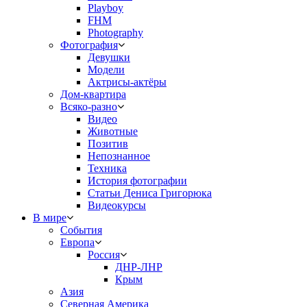
Playboy
FHM
Photography
Фотография
Девушки
Модели
Актрисы-актёры
Дом-квартира
Всяко-разно
Видео
Животные
Позитив
Непознанное
Техника
История фотографии
Статьи Дениса Григорюка
Видеокурсы
В мире
События
Европа
Россия
ДНР-ЛНР
Крым
Азия
Северная Америка