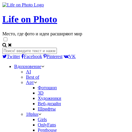
Life on Photo
Место, где фото и идеи расширяют мир
Twitter
Facebook
Pinterest
VK
Вдохновение
AI
Best of
Арт
Фотошоп
3D
Художники
Веб-дизайн
Шрифты
18plus
Girls
OnlyFans
Penthouse