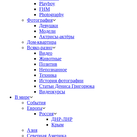
Playboy
FHM
Photography
Фотография
Девушки
Модели
Актрисы-актёры
Дом-квартира
Всяко-разно
Видео
Животные
Позитив
Непознанное
Техника
История фотографии
Статьи Дениса Григорюка
Видеокурсы
В мире
События
Европа
Россия
ДНР-ЛНР
Крым
Азия
Северная Америка