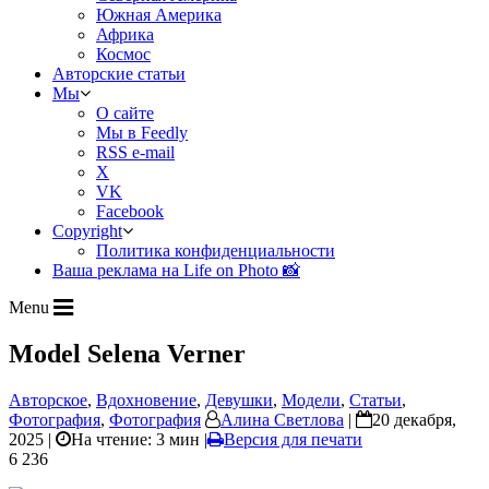
Южная Америка
Африка
Космос
Авторские статьи
Мы
О сайте
Мы в Feedly
RSS e-mail
X
VK
Facebook
Copyright
Политика конфиденциальности
Ваша реклама на Life on Photo 📸
Menu
Model Selena Verner
Авторское
,
Вдохновение
,
Девушки
,
Модели
,
Статьи
,
Фотография
,
Фотография
Алина Светлова
|
20 декабря,
2025 |
На чтение: 3 мин
|
Версия для печати
6 236