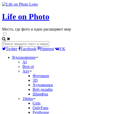
Life on Photo
Место, где фото и идеи расширяют мир
Twitter
Facebook
Pinterest
VK
Вдохновение
AI
Best of
Арт
Фотошоп
3D
Художники
Веб-дизайн
Шрифты
18plus
Girls
OnlyFans
Penthouse