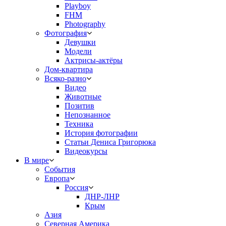
Playboy
FHM
Photography
Фотография
Девушки
Модели
Актрисы-актёры
Дом-квартира
Всяко-разно
Видео
Животные
Позитив
Непознанное
Техника
История фотографии
Статьи Дениса Григорюка
Видеокурсы
В мире
События
Европа
Россия
ДНР-ЛНР
Крым
Азия
Северная Америка