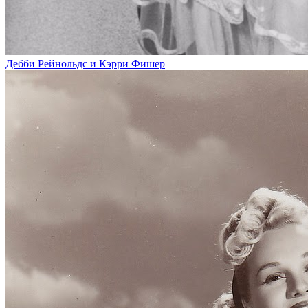
Дебби Рейнольдс и Кэрри Фишер