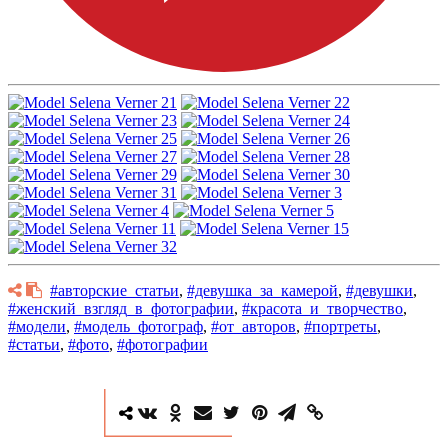
#авторские_статьи
,
#девушка_за_камерой
,
#девушки
,
#женский_взгляд_в_фотографии
,
#красота_и_творчество
,
#модели
,
#модель_фотограф
,
#от_авторов
,
#портреты
,
#статьи
,
#фото
,
#фотографии