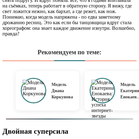
снять подругу. И вдруг поняла: всё, что я годами впитывала
на съёмках, теперь работает в обратную сторону. Я вижу, где
свет ложится нежно, как бархат, а где режет, как нож.
Понимаю, когда модель напряжена - по едва заметному
дрожанию ресниц. Это как если бы танцовщица вдруг стала
хореографом: она знает каждое движение изнутри. Волшебно,
правда?
Рекомендуем по теме:
Модель
Модель
Диана
Екатери
Коркунова
Енокаева
История
успеха
интернет
звезды
Двойная суперсила