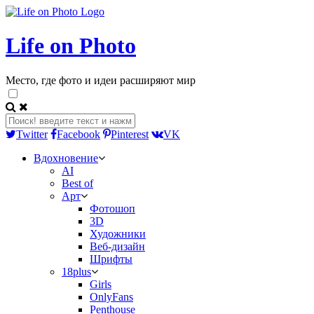
Life on Photo
Место, где фото и идеи расширяют мир
Twitter
Facebook
Pinterest
VK
Вдохновение
AI
Best of
Арт
Фотошоп
3D
Художники
Веб-дизайн
Шрифты
18plus
Girls
OnlyFans
Penthouse