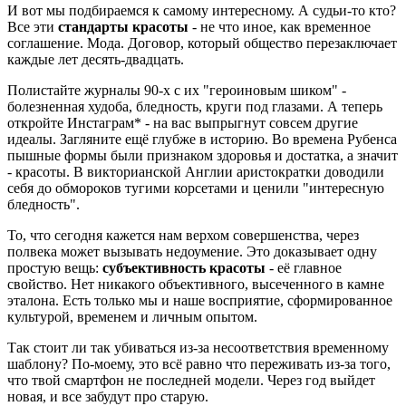
И вот мы подбираемся к самому интересному. А судьи-то кто?
Все эти
стандарты красоты
- не что иное, как временное
соглашение. Мода. Договор, который общество перезаключает
каждые лет десять-двадцать.
Полистайте журналы 90-х с их "героиновым шиком" -
болезненная худоба, бледность, круги под глазами. А теперь
откройте Инстаграм* - на вас выпрыгнут совсем другие
идеалы. Загляните ещё глубже в историю. Во времена Рубенса
пышные формы были признаком здоровья и достатка, а значит
- красоты. В викторианской Англии аристократки доводили
себя до обмороков тугими корсетами и ценили "интересную
бледность".
То, что сегодня кажется нам верхом совершенства, через
полвека может вызывать недоумение. Это доказывает одну
простую вещь:
субъективность красоты
- её главное
свойство. Нет никакого объективного, высеченного в камне
эталона. Есть только мы и наше восприятие, сформированное
культурой, временем и личным опытом.
Так стоит ли так убиваться из-за несоответствия временному
шаблону? По-моему, это всё равно что переживать из-за того,
что твой смартфон не последней модели. Через год выйдет
новая, и все забудут про старую.