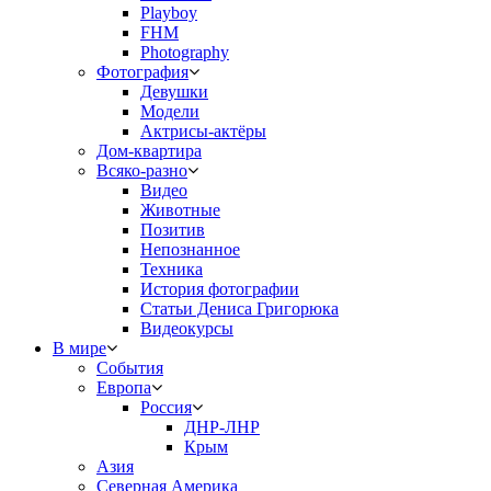
Playboy
FHM
Photography
Фотография
Девушки
Модели
Актрисы-актёры
Дом-квартира
Всяко-разно
Видео
Животные
Позитив
Непознанное
Техника
История фотографии
Статьи Дениса Григорюка
Видеокурсы
В мире
События
Европа
Россия
ДНР-ЛНР
Крым
Азия
Северная Америка